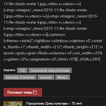
11/8e-chudo-sveta-1.jpg»,»title»:»»,»desc»:»»},
{«img»:»images/_news/2015-11/8e-chudo-sveta-
2.jpg»,»title»:»»,»desc»:»»},{«img»:»images/_news/2015-
11/8e-chudo-sveta-4.jpg»,»title»:»»,»desc»:»»},
{«img»:»images/_news/2015-11/8e-chudo-sveta-
5.jpg»,»title»:»»,»desc»:»»}],»options»:
{«theme»:»style2″,»lightbox»:»slimbox»,»caption»:»0″,»creat
e_thumb»:»1″,»thumb_width»:»212″,»thumb_height»:»212″,»l
ayout»:»grid»,»grid»:»fluid»,»columns»:»4″,»col_width»:»25%
»,»gutter»:»2%»,»pagination»:»0″,»limit»:»5″}}[/JVGALLERY]
Хештеги:
ГДК
Городской дом культуры
Евгений Степовик
концерт
Миасс
Похожие темы
Городскому Дому культуры – 75 лет!