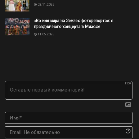
02.11.2025
«Во имя мира на Земле»: фоторепортаж с
праздничного концерта в Миассе
11.05.2025
1500
Им
Ema
Не
об