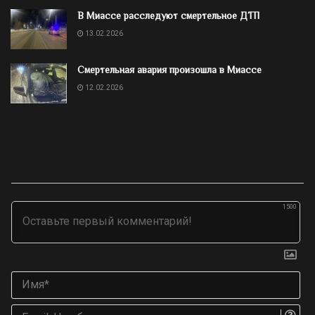
В Миассе расследуют смертельное ДТП
13.02.2026
Смертельная авария произошла в Миассе
12.02.2026
1500
Им
Ema