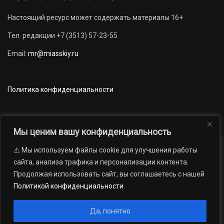
Настоящий ресурс может содержать материалы 16+
Тел. редакции +7 (3513) 57-23-55
Email:
mr@miasskiy.ru
Политика конфиденциальности
Мы ценим вашу конфиденциальность
⚠️ Мы используем файлы cookie для улучшения работы
Новости
Наши проекты
Официально
сайта, анализа трафика и персонализации контента.
АРХИВ
16+
Продолжая использовать сайт, вы соглашаетесь с нашей
© 2012 — 2026. Автономная некоммерческая организация «Редакция
Политикой конфиденциальности
.
газеты «Миасский рабочий»; Областное государственное учреждение
«Издательский дом «Губерния». Все права защищены.
Да, понятно
Производство сайта:
Андрей Петрович Попов
, 1988 — 2026