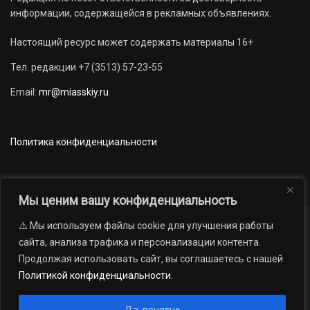
информации, содержащейся в рекламных объявлениях.
Настоящий ресурс может содержать материалы 16+
Тел. редакции +7 (3513) 57-23-55
Email:
mr@miasskiy.ru
Политика конфиденциальности
Мы ценим вашу конфиденциальность
⚠️ Мы используем файлы cookie для улучшения работы
Новости
Наши проекты
Официально
сайта, анализа трафика и персонализации контента.
АРХИВ
16+
Продолжая использовать сайт, вы соглашаетесь с нашей
© 2012 — 2026. Автономная некоммерческая организация «Редакция
Политикой конфиденциальности
.
газеты «Миасский рабочий»; Областное государственное учреждение
«Издательский дом «Губерния». Все права защищены.