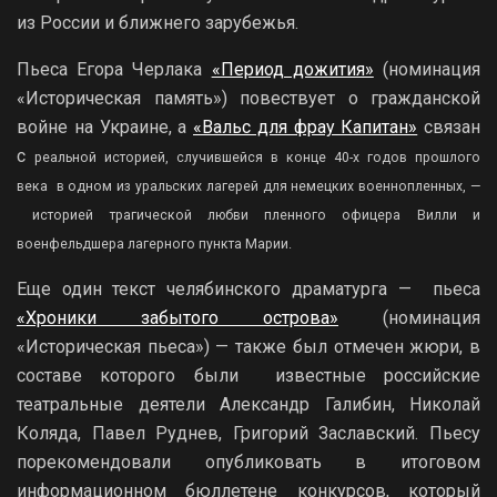
из России и ближнего зарубежья.
Пьеса Егора Черлака
«Период дожития»
(номинация
«Историческая память») повествует о гражданской
войне на Украине, а
«Вальс для фрау Капитан»
связан
с
реальной историей, случившейся в конце 40-х годов прошлого
века в одном из уральских лагерей для немецких военнопленных, —
историей трагической любви пленного офицера Вилли и
военфельдшера лагерного пункта Марии.
Еще один текст челябинского драматурга — пьеса
«Хроники забытого острова»
(номинация
«Историческая пьеса») — также был отмечен жюри, в
составе которого были известные российские
театральные деятели Александр Галибин, Николай
Коляда, Павел Руднев, Григорий Заславский. Пьесу
порекомендовали опубликовать в итоговом
информационном бюллетене конкурсов, который