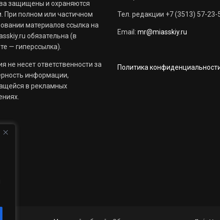
ва защищены и охраняются
. При полном или частичном
Тел. редакции +7 (3513) 57-23-
овании материалов ссылка на
Email:
mr@miasskiy.ru
sskiy.ru обязательна (в
те — гиперссылка).
я не несет ответственности за
Политика конфиденциальност
ерность информации,
ащейся в рекламных
ениях.
й