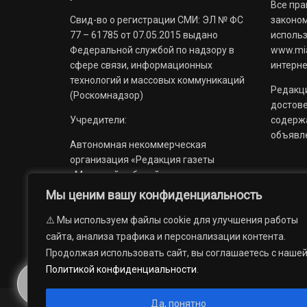
Все пра
Свид-во о регистрации СМИ: ЭЛ № ФС
законом
77 – 61785 от 07.05.2015 выдано
использ
Федеральной службой по надзору в
www.mia
сфере связи, информационных
интерне
технологий и массовых коммуникаций
Редакци
(Роскомнадзор)
достов
Учредители:
содерж
объявл
Автономная некоммерческая
организация «Редакция газеты
«Миасский рабочий»;
Мы ценим вашу конфиденциальность
Областное государственное
учреждение «Издательский дом
⚠️ Мы используем файлы cookie для улучшения работы
«Губерния».
сайта, анализа трафика и персонализации контента.
Продолжая использовать сайт, вы соглашаетесь с наше
Политикой конфиденциальности
.
Да, понятно