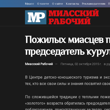
Миасс
О газете
О сайте
Контакты
Рекламодателям
П
Пожилых миасцев 
председатель куру
Миасский Рабочий
Пятница, 02 октября 2015 г.
в р
В Центре детско-юношеского туризма и экс
тех, кто все свои силы и знания посвятил св
По сложившейся традиции с теплыми поже
«золотого» возраста обратилась председате
поблагодарила присутствующих за тепло сер