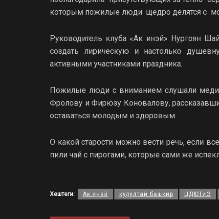
которым пожилые люди щедро делятся с мо
Руководитель клуба «Ак инэй» Нургоян Ша
создать лирическую и настолько душевну
активными участниками праздника.
Пожилые люди с вниманием слушали медиц
Фролову и Фирюзу Коновалову, рассказавших
оставаться молодым и здоровым.
О какой старости можно вести речь, если вс
пили чай с пирогами, которые сами же испек
Хештеги:
Ак инэй
курултай башкир
ЦДЮТиЭ