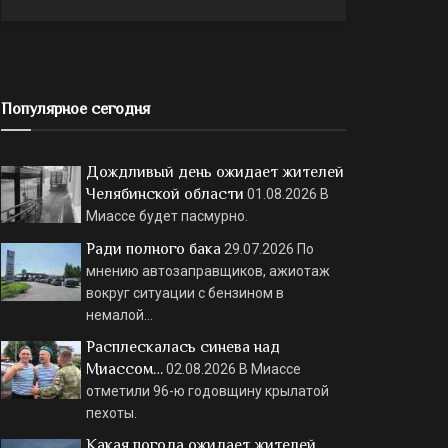
Популярное сегодня
Дождливый день ожидает жителей
Челябинской области
01.08.2026
В
Миассе будет пасмурно.
Ради полного бака
29.07.2026
По
мнению автозаправщиков, ажиотаж
вокруг ситуации с бензином в
немалой…
Расплескалась синева над
Миассом…
02.08.2026
В Миассе
отметили 96-ю годовщину крылатой
пехоты.
Какая погода ожидает жителей