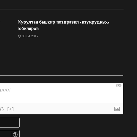
Курултай башкир поздравил «изумрудных»
юбиляров
03.04.2017
1500
{}
[+]
Имя*
Email.
Не