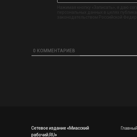
Нажимая кнопку «Записать», я даю сог
персональных данных в целях публикац
законодательством Российской Федер
0
КОММЕНТАРИЕВ
Сетевое издание «Миасский
Главный
рабочий.RU»