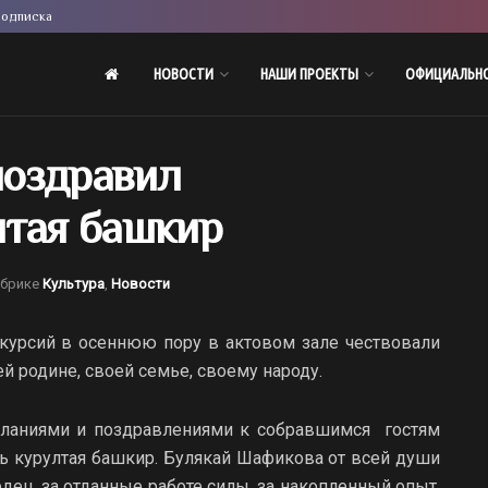
одписка
НОВОСТИ
НАШИ ПРОЕКТЫ
ОФИЦИАЛЬН
поздравил
лтая башкир
убрике
Культура
,
Новости
курсий в осеннюю пору в актовом зале чествовали
оей родине, своей семье, своему народу.
ланиями и поздравлениями к собравшимся гостям
ль курултая башкир. Булякай Шафикова от всей души
дец, за отданные работе силы, за накопленный опыт,