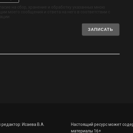
обязательно
ласие на сбор, хранение и обработку указанных мною
ии моего сообщения и ответа на него в соответствии с
ации.
 редактор: Исаева В.А.
Настоящий ресурс может соде
материалы 16+