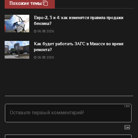
Похожие темы
Евро-2, 3 и 4: как изменятся правила продажи
бензина?
06.08.2026
Как будет работать ЗАГС в Миассе во время
ремонта?
06.08.2026
1500
Им