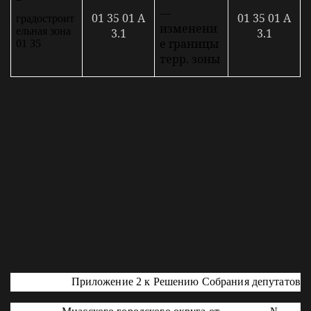
—
01 35 01 А
01 35 01 А
градостроит
изменени
ельная зона
3.1
3.1
е границы
01 35
терр. зоны
Приложение 2 к Решению Собрания депутатов