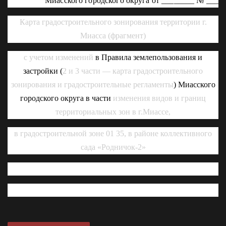
Миасского городского округа от ________ № ___
Карта градостроительного зонирования территории г.
Миасса (фрагмент)
с учетом изменений
в
Правила землепользования и
застройки (
2 и 3 части — карта градостроительного
зонирования и градостроительные регламенты
) Миасского
городского округа в части
изменения видов и границ
территориальных зон в г.Миассе,
в градостроительной зоне 01 35, в районе коллективного
сада «Родничок-2»