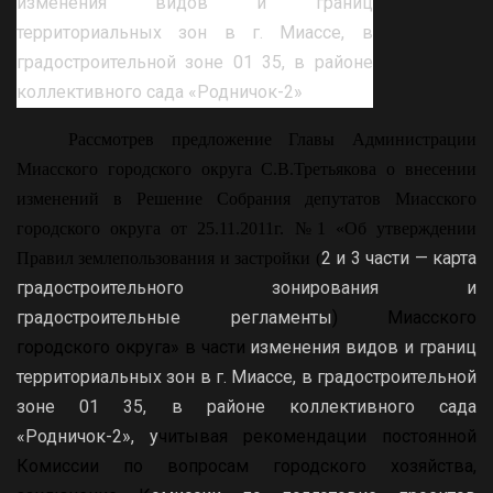
изменения видов и границ
территориальных зон в г. Миассе, в
градостроительной зоне 01 35, в районе
коллективного сада «Родничок-2»
Рассмотрев предложение Главы Администрации
Миасского городского округа С.В.Третьякова о внесении
изменений в Решение Собрания депутатов Миасского
городского округа от 25.11.2011г. №1 «Об утверждении
2 и 3 части — карта
Правил землепользования и застройки (
градостроительного зонирования и
градостроительные регламенты
) Миасского
городского округа» в части
изменения видов и границ
территориальных зон в г. Миассе, в градостроительной
зоне 01 35, в районе коллективного сада
«Родничок-2»,
у
читывая рекомендации постоянной
Комиссии по вопросам городского хозяйства
,