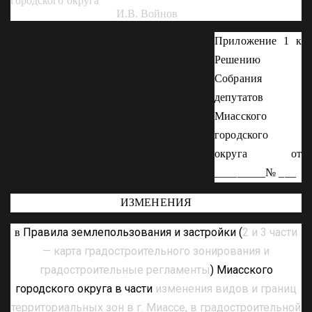
городского округа
И.В. Войнов
Приложение 1 к
Решению
Собрания
депутатов
Миасского
городского
округа от
_________№ ___
ИЗМЕНЕНИЯ
Правила землепользования и застройки (
2 и 3 части
в
— карта градостроительного зонирования и
градостроительные регламенты
) Миасского
городского округа в части
изменения видов и границ
территориальных зон в г. Миассе, в градостроительной