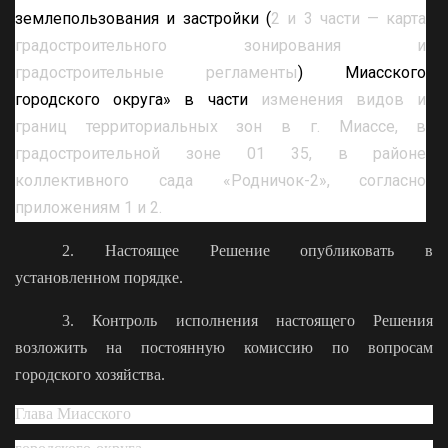
землепользования и застройки (
2 и 3 части — карта
градостроительного зонирования и
градостроительные регламенты
) Миасского
городского округа» в части
изменения видов и
границ территориальных зон в г. Миассе, в
градостроительной зоне 01 35, в районе
коллективного сада «Родничок-2», согласно
приложениям 1 и 2.
2. Настоящее Решение опубликовать в
установленном порядке.
3. Контроль исполнения настоящего Решения
возложить на постоянную комиссию по вопросам
городского хозяйства
.
Глава Миасского