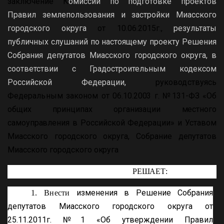
заключение К
омиссии по подготовке проектов
Правил землепользования и застройки Миасского
городского округа
от 10.06.2015г.,
результаты
публичных слушаний по настоящему проекту Решения
Собрания депутатов Миасского городского округа, в
соответствии с Градостроительным кодексом
Российской Федерации,
руководствуясь
Федеральным
законом от 06.10.2003 г. №131-ФЗ «Об
общих принципах организации местного
самоуправления в
Российской Федерации» и Уставом
Миасского городского округа, Собрание
депутатов
Миасского городского округа
РЕШАЕТ:
изменения в Решение Собрания
1. Внести
депутатов Миасского городского округа от
25.11.2011г. №1 «Об утверждении Правил