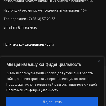
информации, содержащейся в рекламных объявлениях.
Настоящий ресурс может содержать материалы 16+
Тел. редакции +7 (3513) 57-23-55
Email:
mr@miasskiy.ru
Политика конфиденциальности
Мы ценим вашу конфиденциальность
⚠️ Мы используем файлы cookie для улучшения работы
Новости
Наши проекты
Официально
сайта, анализа трафика и персонализации контента.
АРХИВ
16+
Продолжая использовать сайт, вы соглашаетесь с нашей
© 2012 — 2026. Автономная некоммерческая организация «Редакция
Политикой конфиденциальности
.
газеты «Миасский рабочий»; Областное государственное учреждение
«Издательский дом «Губерния». Все права защищены.
Да, понятно
Производство сайта:
Андрей Петрович Попов
, 1988 — 2026