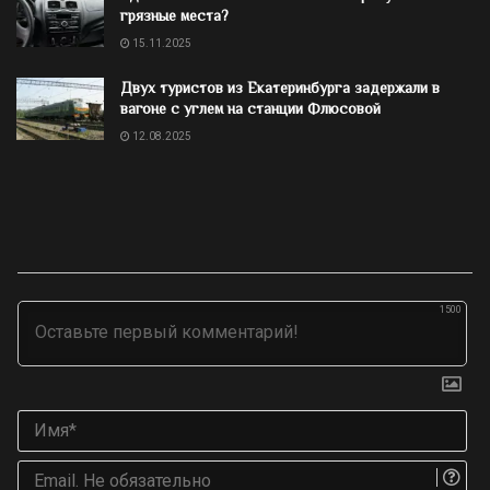
грязные места?
15.11.2025
Двух туристов из Екатеринбурга задержали в
вагоне с углем на станции Флюсовой
12.08.2025
1500
Им
Ema
Не