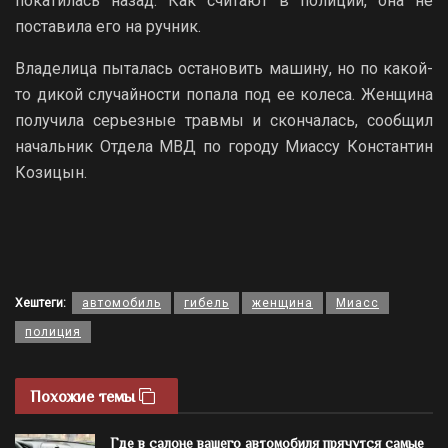
покатилась назад. Как считают в полиции, она не
поставила его на ручник.
Владелица пыталась остановить машину, но по какой-
то дикой случайности попала под ее колеса. Женщина
получила серьезные травмы и скончалась, сообщил
начальник Отдела МВД по городу Миассу Константин
Козицын.
Хештеги:
автомобиль
гибель
женщина
Миасс
полиция
Похожие темы
Где в салоне вашего автомобиля прячутся самые