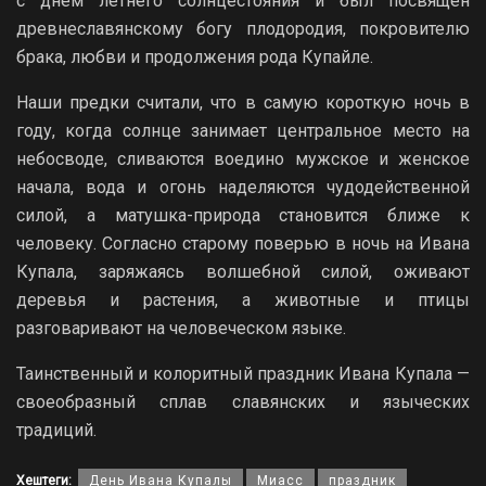
с днем летнего солнцестояния и был посвящен
древнеславянскому богу плодородия, покровителю
брака, любви и продолжения рода Купайле.
Наши предки считали, что в самую короткую ночь в
году, когда солнце занимает центральное место на
небосводе, сливаются воедино мужское и женское
начала, вода и огонь наделяются чудодейственной
силой, а матушка-природа становится ближе к
человеку. Согласно старому поверью в ночь на Ивана
Купала, заряжаясь волшебной силой, оживают
деревья и растения, а животные и птицы
разговаривают на человеческом языке.
Таинственный и колоритный праздник Ивана Купала —
своеобразный сплав славянских и языческих
традиций.
Хештеги:
День Ивана Купалы
Миасс
праздник