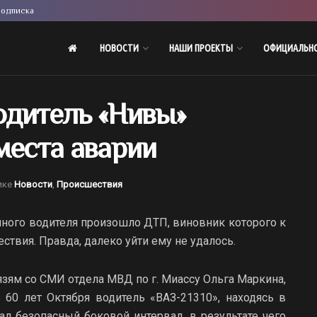
одписка
НОВОСТИ
НАШИ ПРОЕКТЫ
ОФИЦИАЛЬН
одитель «Нивы»
места аварии
ике
Новости
,
Происшествия
ьяного водителя произошло ДТП, виновник которого к
ствия. Правда, далеко уйти ему не удалось.
язям со СМИ отдела МВД по г. Миассу Ольга Маркина,
 60 лет Октября водитель «ВАЗ-21310», находясь в
ал безопасный боковой интервал, в результате чего