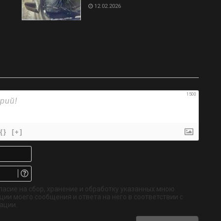
12.02.2026
1500
{}
[+]
Имя*
Email.
Не
обязательно
ласие на сбор, хранение и обработку указанных мною
ии моего сообщения и ответа на него в соответствии с
ации.