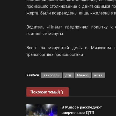
произошло столкновение с двигающимся по 
жертв, были повреждены лишь «железные к
Водитель «Нивы» предпринял попытку к 
считанные минуты.
Всего за минувший день в Миасском го
транспортных происшествий.
Хештеги:
алкоголь
дтп
Миасс
нива
Похожие темы
В Миассе расследуют
смертельное ДТП