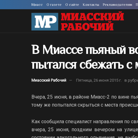
Миасс
О газете
О сайте
Контакты
Рекламодателям
П
В Миассе пьяный в
пытался сбежать с 
Миасский Рабочий
Пятница, 26 июня 2015 г.
в рубр
Вчера, 25 июня, в районе Миасс-2 по вине п
тому же попытался скрыться с места происше
Как сообщила специалист направления по св
вчера, 25 июня, поздним вечером на улице
состоянии алкогольного опьянения, не выбр