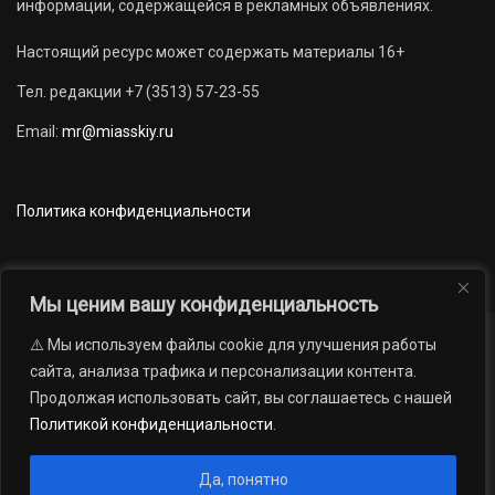
информации, содержащейся в рекламных объявлениях.
Настоящий ресурс может содержать материалы 16+
Тел. редакции +7 (3513) 57-23-55
Email:
mr@miasskiy.ru
Политика конфиденциальности
Мы ценим вашу конфиденциальность
⚠️ Мы используем файлы cookie для улучшения работы
Новости
Наши проекты
Официально
сайта, анализа трафика и персонализации контента.
АРХИВ
16+
Продолжая использовать сайт, вы соглашаетесь с нашей
© 2012 — 2026. Автономная некоммерческая организация «Редакция
Политикой конфиденциальности
.
газеты «Миасский рабочий»; Областное государственное учреждение
«Издательский дом «Губерния». Все права защищены.
Да, понятно
Производство сайта:
Андрей Петрович Попов
, 1988 — 2026