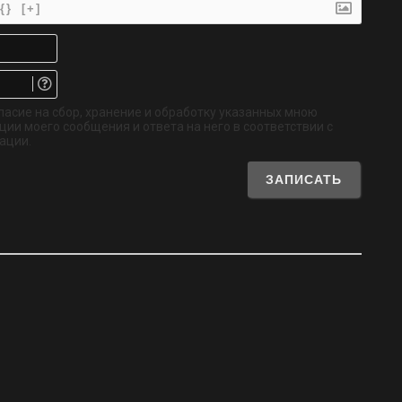
{}
[+]
Имя*
Email.
Не
обязательно
ласие на сбор, хранение и обработку указанных мною
ии моего сообщения и ответа на него в соответствии с
ации.