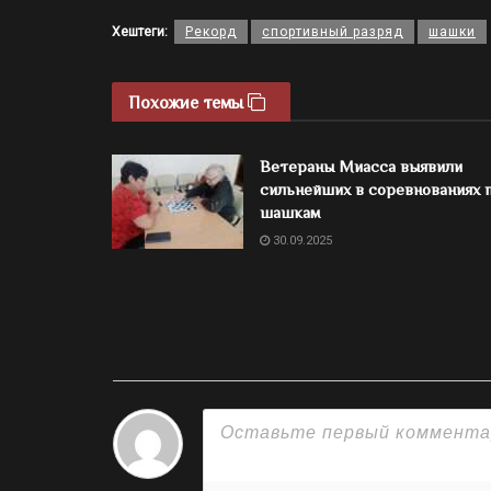
Хештеги:
Рекорд
спортивный разряд
шашки
Похожие темы
Ветераны Миасса выявили
сильнейших в соревнованиях 
шашкам
30.09.2025