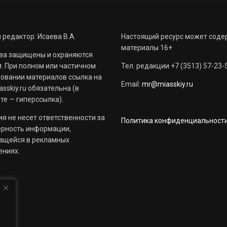
 редактор: Исаева В.А.
Настоящий ресурс может соде
материалы 16+
ва защищены и охраняются
. При полном или частичном
Тел. редакции +7 (3513) 57-23-
овании материалов ссылка на
Email:
mr@miasskiy.ru
sskiy.ru обязательна (в
те — гиперссылка).
я не несет ответственности за
Политика конфиденциальност
ерность информации,
ащейся в рекламных
ениях.