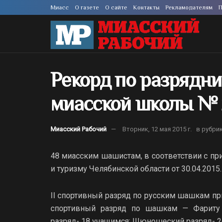
Миасс
О газете
О сайте
Контакты
Рекламодателям
П
Рекорд по разрядн
миасской школы № 
Миасский Рабочий
Вторник, 12 мая 2015 г.
в рубри
48 миасским шашистам, в соответствии с пр
и туризму Челябинской области от 30.04.201
II спортивный разряд по русским шашкам пр
спортивный разряд по шашкам — Фариту 
разряд- 18 учащимся; IIIюношеский разряд- 