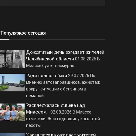
Популярное сегодня
Дождливый день ожидает жителей
Челябинской области
01.08.2026
В
Миассе будет пасмурно.
Ради полного бака
29.07.2026
По
мнению автозаправщиков, ажиотаж
вокруг ситуации с бензином в
немалой…
Расплескалась синева над
Миассом…
02.08.2026
В Миассе
отметили 96-ю годовщину крылатой
пехоты.
Какая погода ожидает жителей