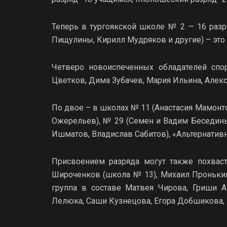
Теперь в тургоякской школе № 2 — 16 разр
Пищулины, Кирилл Мудряков и другие) – это
Четверо новоиспеченных обладателей сп
Цветков, Дима Зубачев, Мария Ильина, Алекс
По двое – в школах № 11 (Анастасия Мамонто
Ожерельев), № 29 (Семен и Вадим Беседины)
Ишматов, Владислав Сабитов), «Альтернативн
Присвоением разряда могут также похваст
Широченков (школа № 13), Михаил Пронькин
группа в составе Матвея Чирова, Гриши А
Лелюка, Саши Кузнецова, Егора Добшикова, 