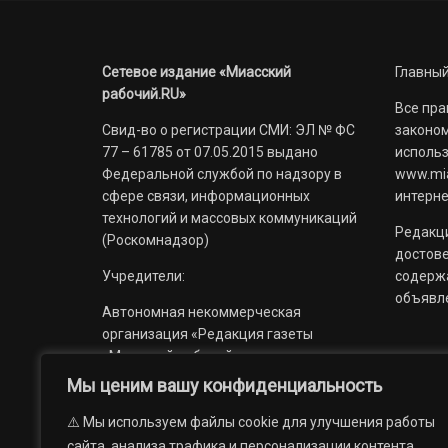
Сетевое издание «Миасский
Главный
рабочий.RU»
Все пра
Свид-во о регистрации СМИ: ЭЛ № ФС
законом
77 – 61785 от 07.05.2015 выдано
использ
Федеральной службой по надзору в
www.mia
сфере связи, информационных
интерне
технологий и массовых коммуникаций
Редакци
(Роскомнадзор)
достов
Учредители:
содерж
объявл
Автономная некоммерческая
организация «Редакция газеты
«Миасский рабочий»;
Мы ценим вашу конфиденциальность
Областное государственное
учреждение «Издательский дом
⚠️ Мы используем файлы cookie для улучшения работы
«Губерния».
сайта, анализа трафика и персонализации контента.