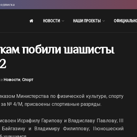
одписка
НОВОСТИ
НАШИ ПРОЕКТЫ
ОФИЦИАЛЬН
икам побили шашисты
2
ке
Новости
,
Спорт
иказом Министерства по физической культуре, спорту
5. за № 4/М, присвоены спортивные разряды.
исвоен Исрафилу Гарипову и Владиславу Павлову; III
Байгазину и Владимиру Филиппову; IIюношеский
26 учащимся.