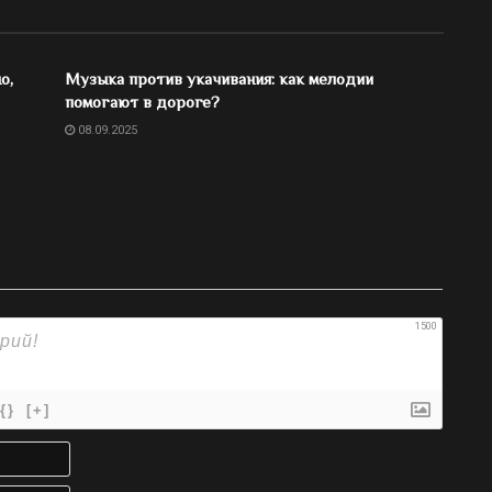
о,
Музыка против укачивания: как мелодии
помогают в дороге?
08.09.2025
1500
{}
[+]
Имя*