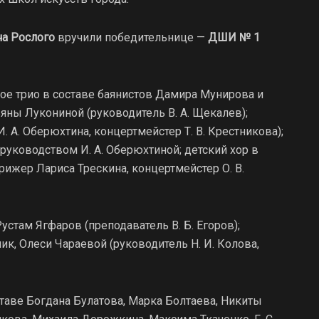
ча Рослого
вручили победительнице —
ДШИ № 1
ое трио в составе баянистов Дамира Мунирова и
яны Лукониной (руководитель В. А. Щекалев);
. А. Оберюхтина, концертмейстер Т. В. Крестникова);
руководством И. А. Оберюхтиной; детский хор в
ижер Лариса Трескина, концертмейстер О. В.
стам Ягфаров (преподаватель В. Б. Егоров);
к, Олеси Чараевой (руководитель Н. И. Колова,
таве Богдана Булатова, Марка Болтаева, Никиты