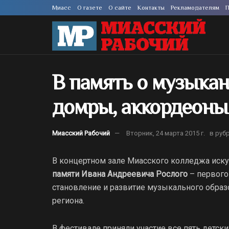
Миасс
О газете
О сайте
Контакты
Рекламодателям
П
В память о музыкан
домры, аккордеоны
Миасский Рабочий
Вторник, 24 марта 2015 г.
в руб
В концертном зале Миасского колледжа иску
памяти Ивана Андреевича Рослого
– первого
становление и развитие музыкального образ
региона.
В фестивале приняли участие все пять детски