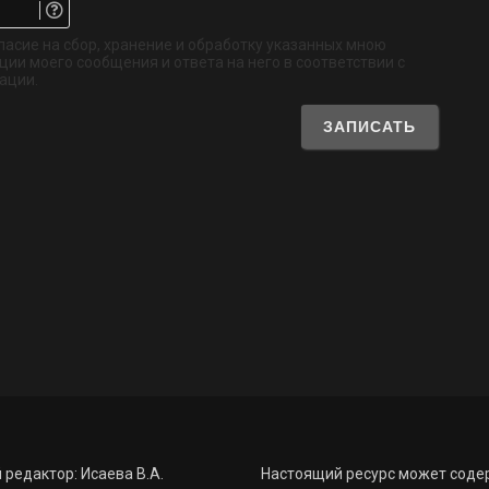
Email.
Не
обязательно
ласие на сбор, хранение и обработку указанных мною
ии моего сообщения и ответа на него в соответствии с
ации.
 редактор: Исаева В.А.
Настоящий ресурс может соде