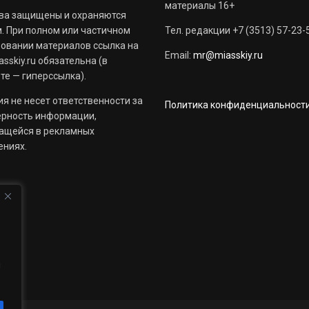
материалы 16+
ва защищены и охраняются
. При полном или частичном
Тел. редакции +7 (3513) 57-23-
овании материалов ссылка на
Email:
mr@miasskiy.ru
sskiy.ru обязательна (в
те — гиперссылка).
я не несет ответственности за
Политика конфиденциальност
ерность информации,
ащейся в рекламных
ениях.
й