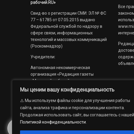
рабочий.RU»
Все пра
Свид-во о регистрации СМИ: ЭЛ № ФС
законом
77 – 61785 от 07.05.2015 выдано
использ
Федеральной службой по надзору в
www.mia
сфере связи, информационных
интерне
технологий и массовых коммуникаций
Редакци
(Роскомнадзор)
достов
Учредители:
содерж
объявл
Автономная некоммерческая
организация «Редакция газеты
«Миасский рабочий»;
Мы ценим вашу конфиденциальность
Областное государственное
учреждение «Издательский дом
⚠️ Мы используем файлы cookie для улучшения работы
«Губерния».
сайта, анализа трафика и персонализации контента.
Продолжая использовать сайт, вы соглашаетесь с наше
Политикой конфиденциальности
.