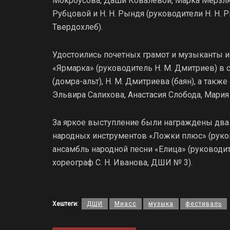
Мокроусова, Даши Ковалевой, Марка Мерзляк
Рубцовой и Н. Н. Рындя (руководители Н. Н. Р
Твердохлеб).
Удостоились почетных грамот и музыканты 
«Ярмарка» (руководитель Н. М. Дмитриев) в 
(домра-альт), Н. М. Дмитриева (баян), а так
Эльвира Салихова, Анастасия Слобода, Мария
За яркое выступление были награждены дв
народных инструментов «Ложки плюс» (руков
ансамбль народной песни «Елица» (руководите
хореограф С. Н. Иванова, ДШИ № 3).
Хештеги:
ДШИ
Миасс
музыка
фестиваль