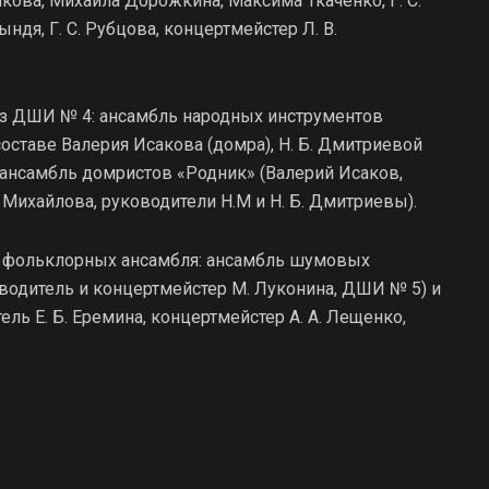
ова, Михаила Дорожкина, Максима Ткаченко, Г. С.
ындя, Г. С. Рубцова, концертмейстер Л. В.
из ДШИ № 4: ансамбль народных инструментов
составе Валерия Исакова (домра), Н. Б. Дмитриевой
же ансамбль домристов «Родник» (Валерий Исаков,
 Михайлова, руководители Н.М и Н. Б. Дмитриевы).
а фольклорных ансамбля: ансамбль шумовых
одитель и концертмейстер М. Луконина, ДШИ № 5) и
ль Е. Б. Еремина, концертмейстер А. А. Лещенко,