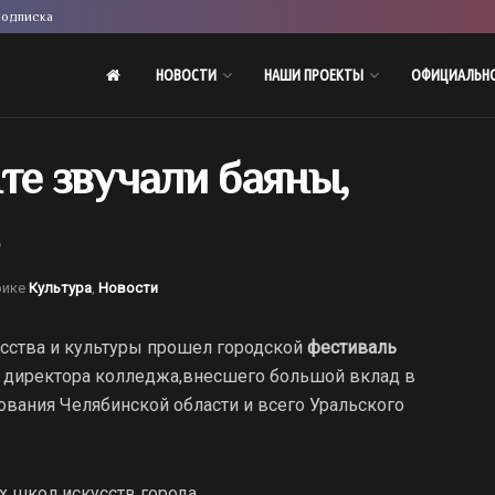
одписка
НОВОСТИ
НАШИ ПРОЕКТЫ
ОФИЦИАЛЬН
те звучали баяны,
рике
Культура
,
Новости
сства и культуры прошел городской
фестиваль
 директора колледжа,внесшего большой вклад в
ования Челябинской области и всего Уральского
х школ искусств города.