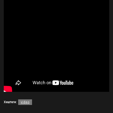
Хештеги:
video