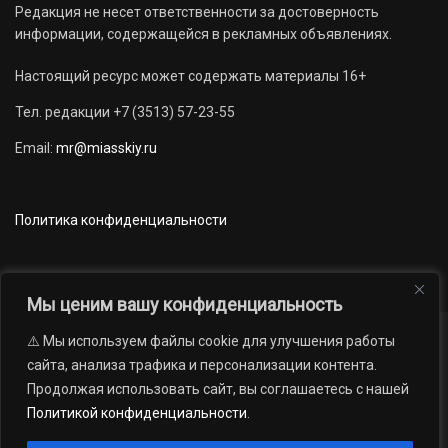
Редакция не несет ответственности за достоверность
информации, содержащейся в рекламных объявлениях.
Настоящий ресурс может содержать материалы 16+
Тел. редакции +7 (3513) 57-23-55
Email:
mr@miasskiy.ru
Политика конфиденциальности
Мы ценим вашу конфиденциальность
⚠️ Мы используем файлы cookie для улучшения работы
Новости
Наши проекты
Официально
сайта, анализа трафика и персонализации контента.
АРХИВ
16+
Продолжая использовать сайт, вы соглашаетесь с нашей
© 2012 — 2026. Автономная некоммерческая организация «Редакция
Политикой конфиденциальности
.
газеты «Миасский рабочий»; Областное государственное учреждение
«Издательский дом «Губерния». Все права защищены.