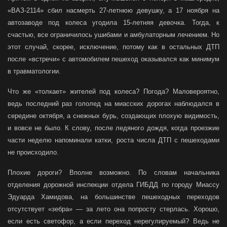
«ВАЗ-2114» сбил насмерть 27-летнюю девушку, а 17 ноября на
автозаводе под колеса угодила 15-летняя девочка. Тогда, к
счастью, все ограничилось ушибами и амбулаторным лечением. Но
этот случай, скорее, исключение, потому как в остальных ДТП
после «встречи» с автомобилем пешеход оказывался как минимум
в травматологии.
Что же «толкает» жителей под колеса? Погода? Маловероятно,
ведь последний раз гололед на миасских дорогах наблюдался в
середине октября, а снежных бурь, создающих плохую видимость,
и вовсе не было. К слову, после ледяного дождя, когда проезжие
части неделю напоминали катки, роста числа ДТП с пешеходами
не происходило.
Плохие дороги? Вполне возможно. По словам начальника
отделения дорожной инспекции отдела ГИБДД по городу Миассу
Эдуарда Хамидова, на большинстве пешеходных переходов
отсутствует «зебра» — за лето она попросту стерлась. Хорошо,
если есть светофор, а если переход нерегулируемый? Ведь не