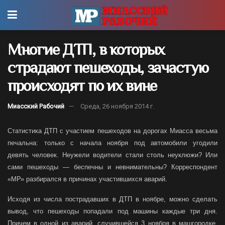
Многие ДТП, в которых
страдают пешеходы, зачастую
происходят по их вине
Миасский Рабочий
Среда, 26 ноября 2014 г.
Статистика ДТП
с участием
пешеходов
на дорогах Миасса весьма
печальна: только с начала ноября
под автомобили угодили
девять
человек. Неужели водители стали столь неуклюжи? Или
сами пешеходы —
беспечны
и невнимательны? Корреспондент
«МР» разбирался
в причинах
участившихся
аварий.
Исходя из числа пострадавших в ДТП в ноябре, можно сделать
вывод, что пешеходы попадали под машины каждые три дня.
Причем в одной из аварий, случившейся 3 ноября в машгородке,