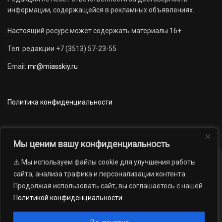
информации, содержащейся в рекламных объявлениях.
Настоящий ресурс может содержать материалы 16+
Тел. редакции +7 (3513) 57-23-55
Email:
mr@miasskiy.ru
Политика конфиденциальности
Мы ценим вашу конфиденциальность
⚠️ Мы используем файлы cookie для улучшения работы
Новости
Наши проекты
Официально
сайта, анализа трафика и персонализации контента.
АРХИВ
16+
Продолжая использовать сайт, вы соглашаетесь с нашей
© 2012 — 2026. Автономная некоммерческая организация «Редакция
Политикой конфиденциальности
.
газеты «Миасский рабочий»; Областное государственное учреждение
«Издательский дом «Губерния». Все права защищены.