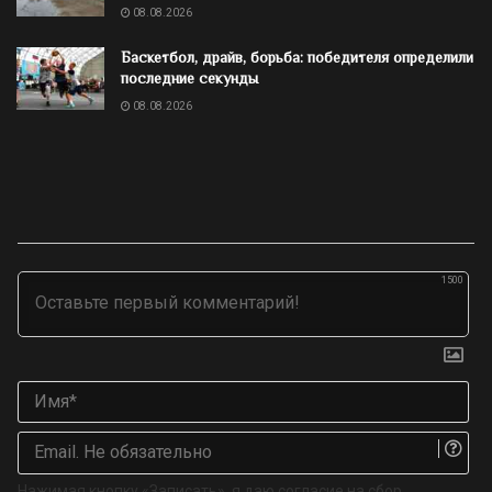
08.08.2026
Баскетбол, драйв, борьба: победителя определили
последние секунды
08.08.2026
1500
Им
Ema
Не
об
Нажимая кнопку «Записать», я даю согласие на сбор,