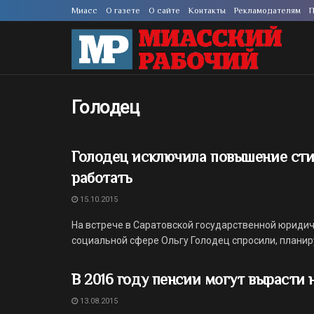
Миасс
О газете
О сайте
Контакты
Рекламодателям
П
Голодец
Голодец исключила повышение сти
работать
15.10.2015
На встрече в Саратовской государственной юриди
социальной сфере Ольгу Голодец спросили, планиру
В 2016 году пенсии могут вырасти 
13.08.2015