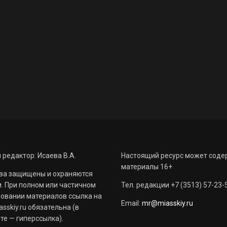
 редактор: Исаева В.А.
Настоящий ресурс может соде
материалы 16+
ва защищены и охраняются
. При полном или частичном
Тел. редакции +7 (3513) 57-23-
овании материалов ссылка на
Email:
mr@miasskiy.ru
sskiy.ru обязательна (в
те — гиперссылка).