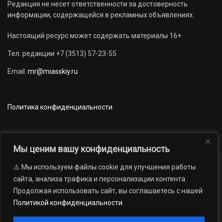
Редакция не несет ответственности за достоверность
информации, содержащейся в рекламных объявлениях.
Настоящий ресурс может содержать материалы 16+
Тел. редакции +7 (3513) 57-23-55
Email:
mr@miasskiy.ru
Политика конфиденциальности
Мы ценим вашу конфиденциальность
⚠️ Мы используем файлы cookie для улучшения работы
Новости
Наши проекты
Официально
сайта, анализа трафика и персонализации контента.
АРХИВ
16+
Продолжая использовать сайт, вы соглашаетесь с нашей
© 2012 — 2026. Автономная некоммерческая организация «Редакция
Политикой конфиденциальности
.
газеты «Миасский рабочий»; Областное государственное учреждение
«Издательский дом «Губерния». Все права защищены.