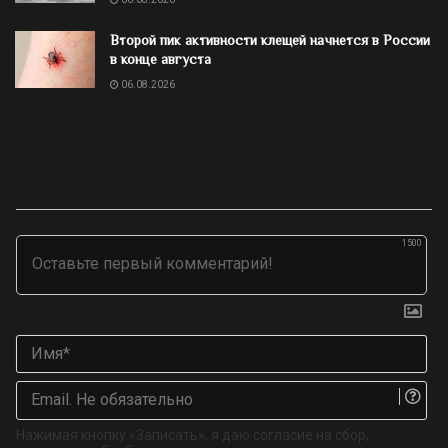
Второй пик активности клещей начнется в России
в конце августа
06.08.2026
1500
Им
Ema
Не
об
Нажимая кнопку «Записать», я даю согласие на сбор,