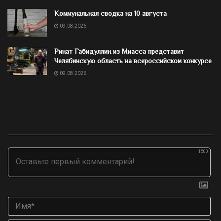
Коммунальная сводка на 10 августа
09.08.2026
Ринат Габидуллин из Миасса представит
Челябинскую область на всероссийском конкурсе
09.08.2026
1500
Им