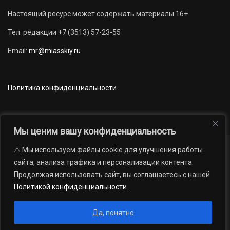
Настоящий ресурс может содержать материалы 16+
Тел. редакции +7 (3513) 57-23-55
Email:
mr@miasskiy.ru
Политика конфиденциальности
Мы ценим вашу конфиденциальность
⚠️ Мы используем файлы cookie для улучшения работы
Новости
Наши проекты
Официально
сайта, анализа трафика и персонализации контента.
АРХИВ
16+
Продолжая использовать сайт, вы соглашаетесь с нашей
© 2012 — 2026. Автономная некоммерческая организация «Редакция
Политикой конфиденциальности
.
газеты «Миасский рабочий»; Областное государственное учреждение
«Издательский дом «Губерния». Все права защищены.
Да, понятно
Производство сайта:
Андрей Петрович Попов
, 1988 — 2026