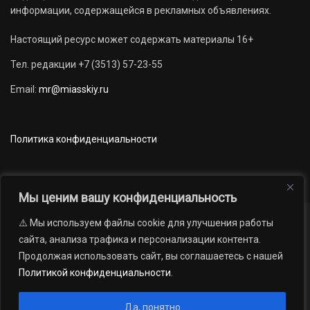
информации, содержащейся в рекламных объявлениях.
Настоящий ресурс может содержать материалы 16+
Тел. редакции +7 (3513) 57-23-55
Email:
mr@miasskiy.ru
Политика конфиденциальности
Мы ценим вашу конфиденциальность
⚠️ Мы используем файлы cookie для улучшения работы
Новости
Наши проекты
Официально
сайта, анализа трафика и персонализации контента.
АРХИВ
16+
Продолжая использовать сайт, вы соглашаетесь с нашей
© 2012 — 2026. Автономная некоммерческая организация «Редакция
Политикой конфиденциальности
.
газеты «Миасский рабочий»; Областное государственное учреждение
«Издательский дом «Губерния». Все права защищены.
Да, понятно