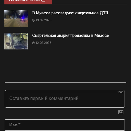
В Миассе расследуют смертельное ДТП
13.02.2026
Смертельная авария произошла в Миассе
12.02.2026
1500
Им