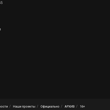
55
и
вости
Наши проекты
Официально
АРХИВ
16+