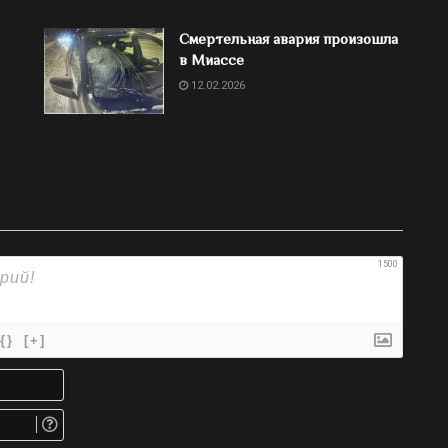
Смертельная авария произошла
в Миассе
12.02.2026
1500
{}
[+]
Имя*
Email.
Не
обязательно