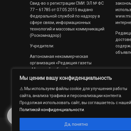
Свид-во о регистрации СМИ: ЭЛ № ФС
законом
77 – 61785 от 07.05.2015 выдано
использ
Федеральной службой по надзору в
www.mia
сфере связи, информационных
интерне
технологий и массовых коммуникаций
Редакци
(Роскомнадзор)
достов
Учредители:
содерж
объявл
Автономная некоммерческая
организация «Редакция газеты
«Миасский рабочий»;
Мы ценим вашу конфиденциальность
Областное государственное
учреждение «Издательский дом
⚠️ Мы используем файлы cookie для улучшения работы
«Губерния».
сайта, анализа трафика и персонализации контента.
Продолжая использовать сайт, вы соглашаетесь с наше
Политикой конфиденциальности
.
Да, понятно
© 2012 — 2026. Автономная некоммерческая организация 