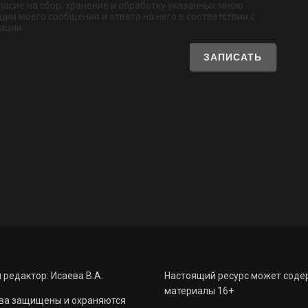
ласие на сбор, хранение и обработку указанных мною
ии моего сообщения и ответа на него в соответствии с
ации.
 редактор: Исаева В.А.
Настоящий ресурс может соде
материалы 16+
ва защищены и охраняются