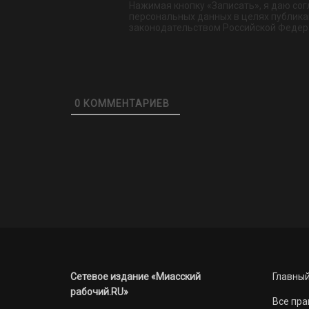
Нажимая кнопку «Записать», я даю сог
персональных данных в целях публикац
законодательством Российской Федер
0
КОММЕНТАРИЕВ
Сетевое издание «Миасский
Главный
рабочий.RU»
Все пра