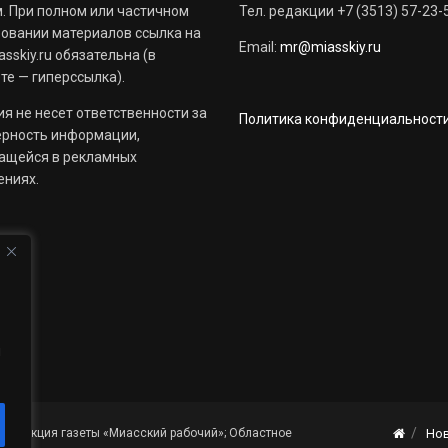
. При полном или частичном
Тел. редакции +7 (3513) 57-23-
овании материалов ссылка на
Email:
mr@miasskiy.ru
sskiy.ru обязательна (в
те — гиперссылка).
я не несет ответственности за
Политика конфиденциальност
ерность информации,
ащейся в рекламных
ениях.
й
«Редакция газеты «Миасский рабочий»; Областное
Но