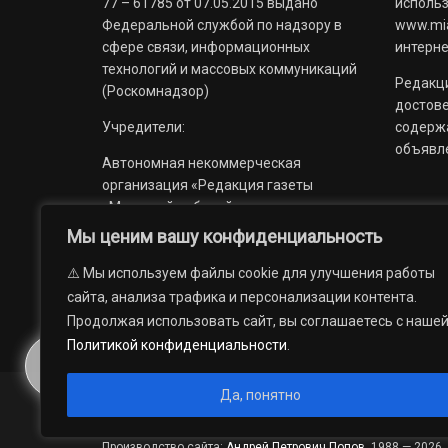
77 – 61785 от 07.05.2015 выдано
использ
Федеральной службой по надзору в
www.mia
сфере связи, информационных
интерне
технологий и массовых коммуникаций
Редакци
(Роскомнадзор)
достов
Учредители:
содерж
объявл
Автономная некоммерческая
организация «Редакция газеты
«Миасский рабочий»;
Мы ценим вашу конфиденциальность
Областное государственное
учреждение «Издательский дом
⚠️ Мы используем файлы cookie для улучшения работы
«Губерния».
сайта, анализа трафика и персонализации контента.
Продолжая использовать сайт, вы соглашаетесь с наше
Политикой конфиденциальности
.
Да, понятно
© 2012 — 2026. Автономная некоммерческая организация 
государственное учреждение «Издательский дом «Губерни
Производство сайта:
Андрей Петрович Попов
, 1988 — 2026