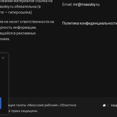
овании материалов ссылка на
Email:
mr@miasskiy.ru
sskiy.ru обязательна (в
те — гиперссылка).
я не несет ответственности за
Политика конфиденциальност
ерность информации,
ащейся в рекламных
ениях.
й
«Редакция газеты «Миасский рабочий»; Областное
Но
я». Все права защищены.