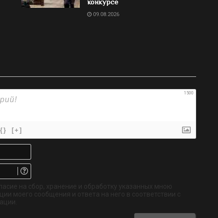
конкурсе
09.08.2026
1500
{}
[+]
Имя*
Email.
Не
обязательно
ласие на сбор, хранение и обработку указанных мною
ии моего сообщения и ответа на него в соответствии с
ации.