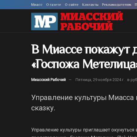
Миасс
О газете
О сайте
Контакты
Рекламодателям
П
В Миассе покажут 
«Госпожа Метелица
Миасский Рабочий
Пятница, 29 ноября 2024 г.
в ру
Управление культуры Миасса 
сказку.
Управление культуры приглашает окунуться 