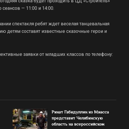
огодняя сказка будет проходить в ЦД «Строитель»
о сеансов — 11:00 и 14:00.
чании спектакля ребят ждет веселая танцевальная
ю детям составят известные сказочные герои и
лективные заявки от младших классов по телефону:
Ринат Габидуллин из Миасса
представит Челябинскую
область на всероссийском