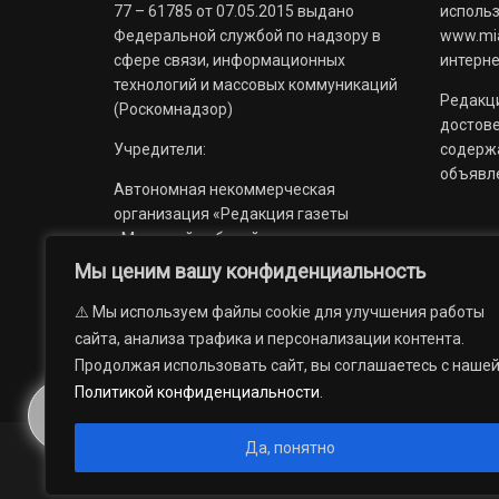
77 – 61785 от 07.05.2015 выдано
использ
Федеральной службой по надзору в
www.mia
сфере связи, информационных
интерне
технологий и массовых коммуникаций
Редакци
(Роскомнадзор)
достов
Учредители:
содерж
объявл
Автономная некоммерческая
организация «Редакция газеты
«Миасский рабочий»;
Мы ценим вашу конфиденциальность
Областное государственное
учреждение «Издательский дом
⚠️ Мы используем файлы cookie для улучшения работы
«Губерния».
сайта, анализа трафика и персонализации контента.
Продолжая использовать сайт, вы соглашаетесь с наше
Политикой конфиденциальности
.
Да, понятно
© 2012 — 2026. Автономная некоммерческая организация 
государственное учреждение «Издательский дом «Губерни