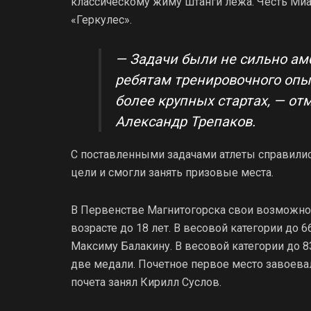
классическому жиму штанги лежа. Честь Миа
«Геркулес».
— Задачи были не сильно ам
ребятам тренировочного опы
более крупных стартах, — от
Александр Трепаков.
С поставленными задачами атлеты справили
цели и смогли занять призовые места.
В Первенстве Магнитогорска свои возможно
возрасте до 18 лет. В весовой категории до
Максиму Балакину. В весовой категории до 8
две медали. Почетное первое место завоевал
почета занял Кирилл Суслов.