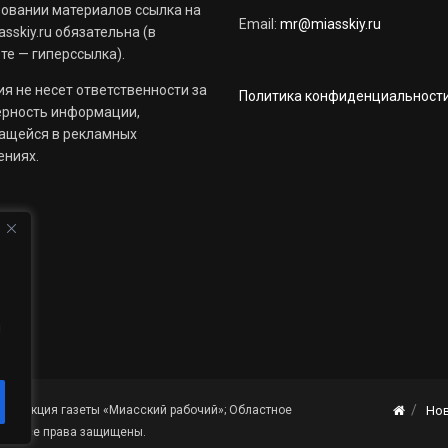
овании материалов ссылка на
Email:
mr@miasskiy.ru
sskiy.ru обязательна (в
те — гиперссылка).
я не несет ответственности за
Политика конфиденциальност
ерность информации,
ащейся в рекламных
ениях.
й
«Редакция газеты «Миасский рабочий»; Областное
Но
я». Все права защищены.