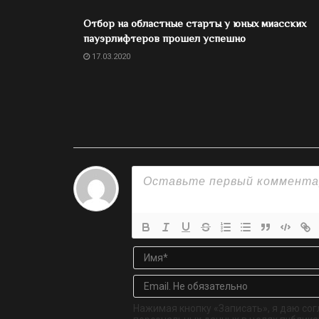
Отбор на областные старты у юных миасских
пауэрлифтеров прошел успешно
17.03.2020
Нажимая кнопку «Записать», я даю сог