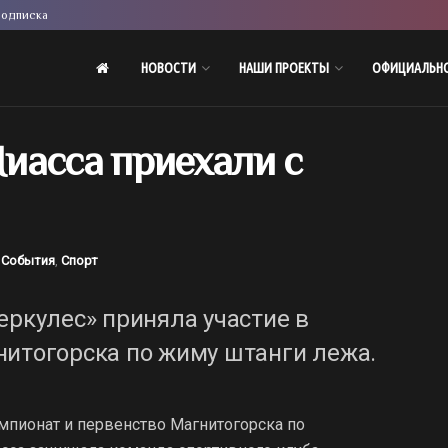
одписка
НОВОСТИ
НАШИ ПРОЕКТЫ
ОФИЦИАЛЬН
иасса приехали с
События
,
Спорт
еркулес» приняла участие в
нитогорска по жиму штанги лежа.
мпионат и первенство Магнитогорска по