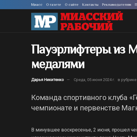
Миасс
О газете
О сайте
Контакты
Рекламодателям
П
Пауэрлифтеры из М
медалями
Дарья Никитенко
Среда, 05 июня 2024 г.
в рубрике
Команда спортивного клуба «Г
чемпионате и первенстве Маг
В минувшее воскресенье, 2 июня, прошел че