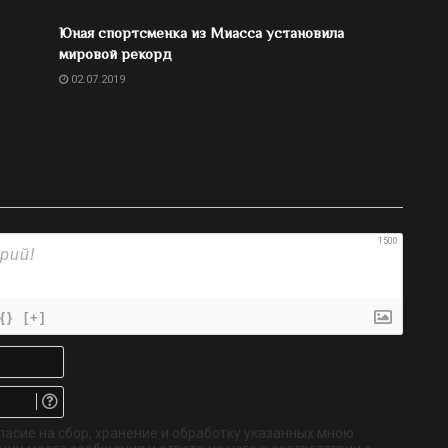
Юная спортсменка из Миасса установила
мировой рекорд
02.07.2019
1500
{}
[+]
Имя*
Email.
Не
обязательно
ласие на сбор, хранение и обработку указанных мною