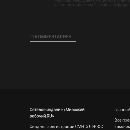
персональных данных в целях публикац
законодательством Российской Федер
0
КОММЕНТАРИЕВ
Сетевое издание «Миасский
Главный
рабочий.RU»
Все пра
Свид-во о регистрации СМИ: ЭЛ № ФС
законом