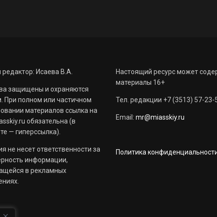
 редактор: Исаева В.А.
Настоящий ресурс может соде
материалы 16+
ва защищены и охраняются
. При полном или частичном
Тел. редакции +7 (3513) 57-23-
овании материалов ссылка на
Email:
mr@miasskiy.ru
sskiy.ru обязательна (в
те — гиперссылка).
я не несет ответственности за
Политика конфиденциальност
ерность информации,
ащейся в рекламных
ениях.