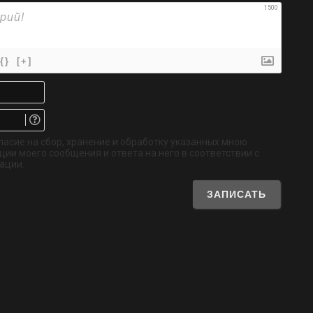
1500
{}
[+]
Имя*
Email.
Не
обязательно
ласие на сбор, хранение и обработку указанных мною
ии моего сообщения и ответа на него в соответствии с
ации.