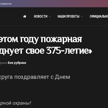
одписка
НОВОСТИ
НАШИ ПРОЕКТЫ
ОФИЦИАЛЬН
 этом году пожарная
днует свое 375-летие»
брике
Без рубрики
круга поздравляет с Днем
рной охраны!