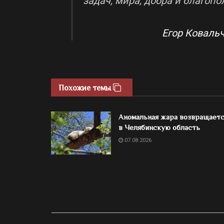
задач, мира, добра и благопо
Егор Ковальч
Похожие темы
Аномальная жара возвращает
в Челябинскую область
07.08.2026