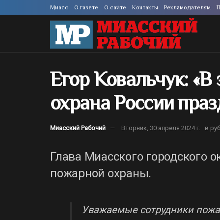
Миасс
О газете
О сайте
Контакты
Рекламодателям
П
Егор Ковальчук: «В
охрана России праз
Миасский Рабочий
Вторник, 30 апреля 2024 г.
в ру
Глава Миасского городского о
пожарной охраны.
Уважаемые сотрудники пожа