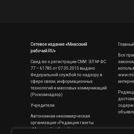
Сетевое издание «Миасский
Главный
рабочий.RU»
Все пра
Свид-во о регистрации СМИ: ЭЛ № ФС
законом
77 – 61785 от 07.05.2015 выдано
использ
Федеральной службой по надзору в
www.mia
сфере связи, информационных
интерне
технологий и массовых коммуникаций
Редакци
(Роскомнадзор)
достов
Учредители:
содерж
объявл
Автономная некоммерческая
организация «Редакция газеты
«Миасский рабочий»;