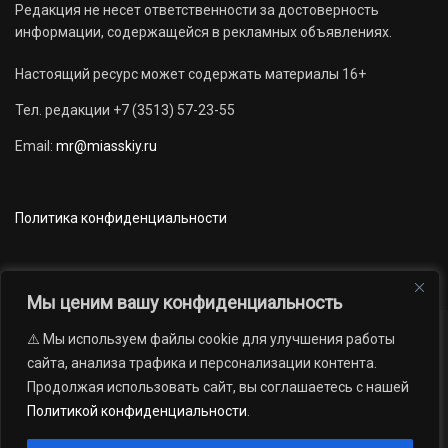
Редакция не несет ответственности за достоверность
информации, содержащейся в рекламных объявлениях.
Настоящий ресурс может содержать материалы 16+
Тел. редакции +7 (3513) 57-23-55
Email:
mr@miasskiy.ru
Политика конфиденциальности
Мы ценим вашу конфиденциальность
⚠️ Мы используем файлы cookie для улучшения работы
Новости
Наши проекты
Официально
сайта, анализа трафика и персонализации контента.
АРХИВ
16+
Продолжая использовать сайт, вы соглашаетесь с нашей
© 2012 — 2026. Автономная некоммерческая организация «Редакция
Политикой конфиденциальности
.
газеты «Миасский рабочий»; Областное государственное учреждение
«Издательский дом «Губерния». Все права защищены.