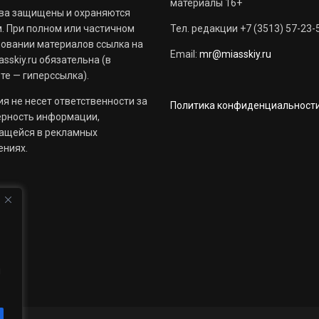
материалы 16+
ва защищены и охраняются
. При полном или частичном
Тел. редакции +7 (3513) 57-23-
овании материалов ссылка на
Email:
mr@miasskiy.ru
sskiy.ru обязательна (в
те — гиперссылка).
я не несет ответственности за
Политика конфиденциальност
ерность информации,
ащейся в рекламных
ениях.
й