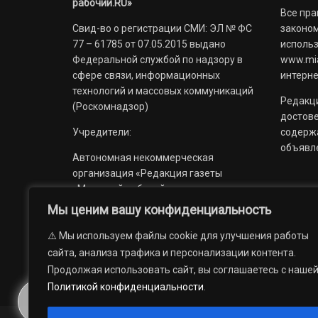
рабочий.RU»
Все пра
Свид-во о регистрации СМИ: ЭЛ № ФС
законом
77 – 61785 от 07.05.2015 выдано
использ
Федеральной службой по надзору в
www.mia
сфере связи, информационных
интерне
технологий и массовых коммуникаций
Редакци
(Роскомнадзор)
достов
Учредители:
содерж
объявл
Автономная некоммерческая
организация «Редакция газеты
«Миасский рабочий»;
Мы ценим вашу конфиденциальность
Областное государственное
учреждение «Издательский дом
⚠️ Мы используем файлы cookie для улучшения работы
«Губерния».
сайта, анализа трафика и персонализации контента.
Продолжая использовать сайт, вы соглашаетесь с наше
Политикой конфиденциальности
.