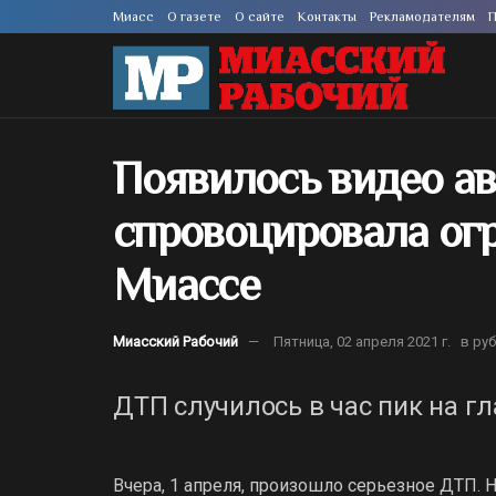
Миасс
О газете
О сайте
Контакты
Рекламодателям
П
Появилось видео ав
спровоцировала ог
Миассе
Миасский Рабочий
Пятница, 02 апреля 2021 г.
в ру
ДТП случилось в час пик на г
Вчера, 1 апреля, произошло серьезное ДТП. 