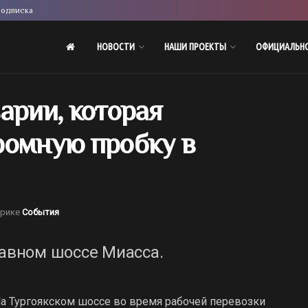
одписка
НОВОСТИ
НАШИ ПРОЕКТЫ
ОФИЦИАЛЬН
арии, которая
ромную пробку в
брике
События
лавном шоссе Миасса.
На Тургоякском шоссе во время рабочей перевозки