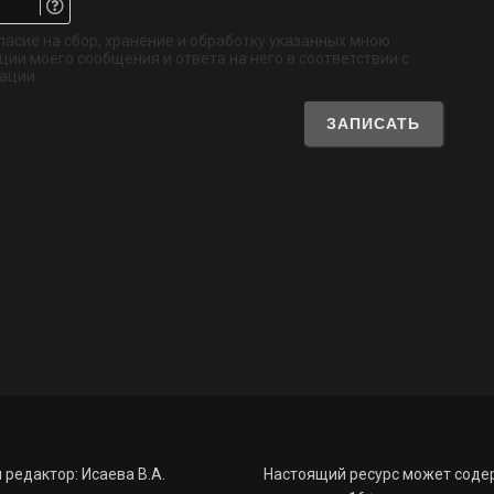
Не
обязательно
ласие на сбор, хранение и обработку указанных мною
ии моего сообщения и ответа на него в соответствии с
ации.
 редактор: Исаева В.А.
Настоящий ресурс может соде