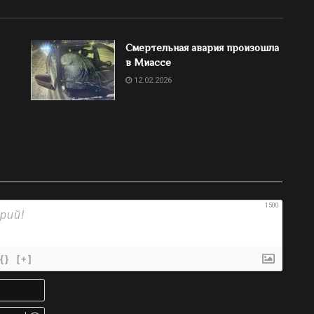
Смертельная авария произошла
в Миассе
12.02.2026
1500
{}
[+]
Имя*
Email.