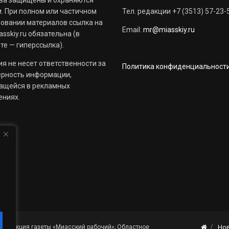
ва защищены и охраняются
. При полном или частичном
Тел. редакции +7 (3513) 57-23-
овании материалов ссылка на
Email:
mr@miasskiy.ru
sskiy.ru обязательна (в
те — гиперссылка).
я не несет ответственности за
Политика конфиденциальност
ерность информации,
ащейся в рекламных
ениях.
й
«Редакция газеты «Миасский рабочий»; Областное
Но