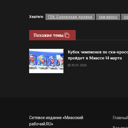
Хештеги:
ГЛК Солнечная долина
ски-кросс
с
Похожие темы
Кубок чемпионов по ски-крос
пройдет в Миассе 14 марта
30.01.2026
Сетевое издание «Миасский
Главный
рабочий.RU»