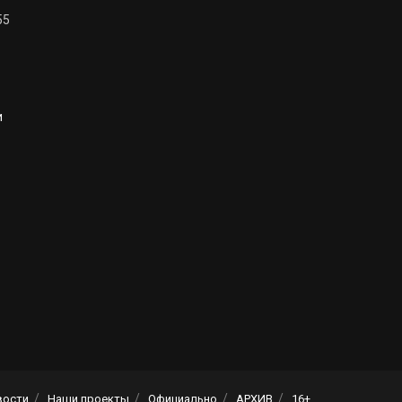
55
и
вости
Наши проекты
Официально
АРХИВ
16+