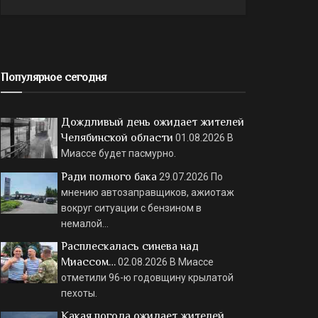
Популярное сегодня
Дождливый день ожидает жителей
Челябинской области
01.08.2026
В
Миассе будет пасмурно.
Ради полного бака
29.07.2026
По
мнению автозаправщиков, ажиотаж
вокруг ситуации с бензином в
немалой…
Расплескалась синева над
Миассом…
02.08.2026
В Миассе
отметили 96-ю годовщину крылатой
пехоты.
Какая погода ожидает жителей