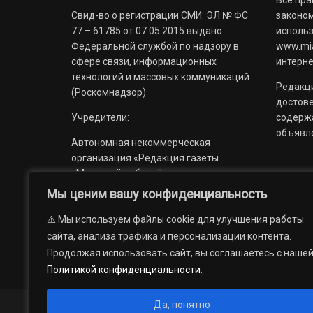
Все пра
Свид-во о регистрации СМИ: ЭЛ № ФС
законом
77 – 61785 от 07.05.2015 выдано
использ
Федеральной службой по надзору в
www.mia
сфере связи, информационных
интерне
технологий и массовых коммуникаций
Редакци
(Роскомнадзор)
достов
Учредители:
содерж
объявл
Автономная некоммерческая
организация «Редакция газеты
«Миасский рабочий»;
Мы ценим вашу конфиденциальность
Областное государственное
учреждение «Издательский дом
⚠️ Мы используем файлы cookie для улучшения работы
«Губерния».
сайта, анализа трафика и персонализации контента.
Продолжая использовать сайт, вы соглашаетесь с наше
Политикой конфиденциальности
.
Да, понятно
© 2012 — 2026. Автономная некоммерческая организация 