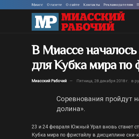
Миасс
О газете
О сайте
Контакты
Рекламодателям
П
В Миассе началось
для Кубка мира по
Миасский Рабочий
Пятница, 28 декабря 2018 г.
в р
Соревнования пройдут н
долина».
23 и 24 февраля Южный Урал вновь станет с
Кубка мира по фристайлу в дисциплине ски-к