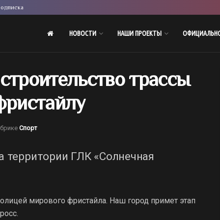
одписка
НОВОСТИ
НАШИ ПРОЕКТЫ
ОФИЦИАЛЬН
 строительство трассы
 фристайлу
убрике
Спорт
а территории ГЛК «Солнечная
толицей мирового фристайла. Наш город примет этап
росс.