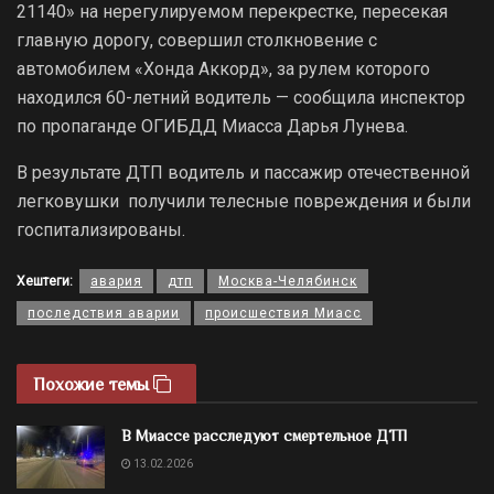
21140» на нерегулируемом перекрестке, пересекая
главную дорогу, совершил столкновение с
автомобилем «Хонда Аккорд», за рулем которого
находился 60-летний водитель — сообщила инспектор
по пропаганде ОГИБДД Миасса Дарья Лунева.
В результате ДТП водитель и пассажир отечественной
легковушки получили телесные повреждения и были
госпитализированы.
Хештеги:
авария
дтп
Москва-Челябинск
последствия аварии
происшествия Миасс
Похожие темы
В Миассе расследуют смертельное ДТП
13.02.2026