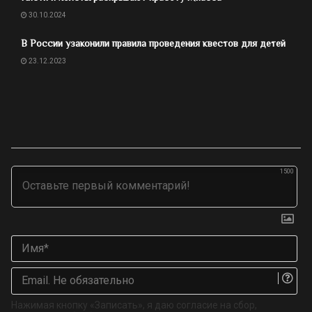
30.10.2024
В России узаконили правила проведения квестов для детей
23.12.2023
1500
Им
Ema
Не
об
Нажимая кнопку «Записать», я даю согласие на сбор,