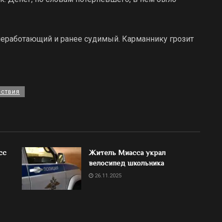
неработающий и ранее судимый. Карманнику грозит
ствия
сс
Житель Миасса украл
велосипед школьника
26.11.2025