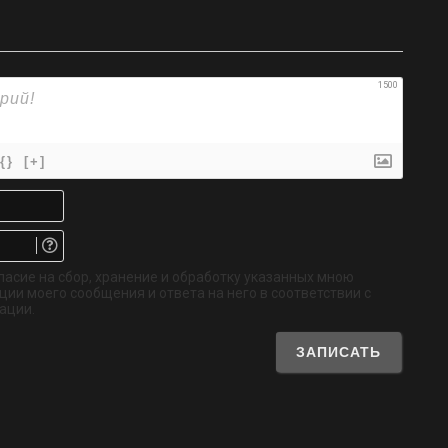
1500
{}
[+]
Имя*
Email.
Не
обязательно
ласие на сбор, хранение и обработку указанных мною
ии моего сообщения и ответа на него в соответствии с
ации.