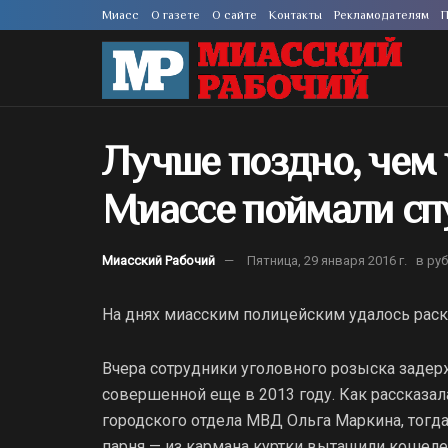
Миасс
О газете
О сайте
Контакты
Рекламодателям
П
Лучше поздно, чем 
Миассе поймали спу
Миасский Рабочий
Пятница, 29 января 2016 г.
в ру
На днях миасским полицейским удалось раск
Вчера сотрудники уголовного розыска задер
совершенной еще в 2013 году. Как рассказа
городского отдела МВД Ольга Маркина, тогда
парня — из кармана куртки вытащили кошеле