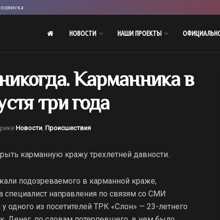
одписка
НОВОСТИ
НАШИ ПРОЕКТЫ
ОФИЦИАЛЬН
никогда. Карманника в
стя три года
брике
Новости
,
Происшествия
рыть карманную кражу трехлетней давности.
жали подозреваемого в карманной краже,
ла специалист направления по связям со СМИ
 у одного из посетителей ТРК «Слон» — 23-летнего
к. Денег, по словам потерпевшего, в нем было