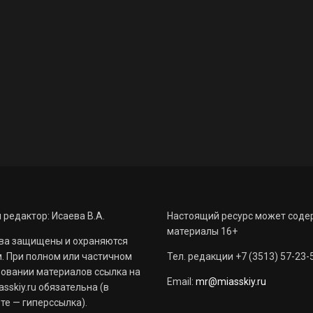
 редактор: Исаева В.А.
Настоящий ресурс может соде
материалы 16+
ва защищены и охраняются
. При полном или частичном
Тел. редакции +7 (3513) 57-23-
овании материалов ссылка на
Email:
mr@miasskiy.ru
sskiy.ru обязательна (в
те — гиперссылка).