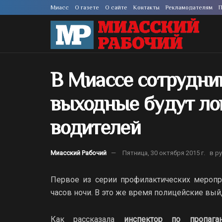
Миасс
О газете
О сайте
Контакты
Рекламодателям
П
В Миассе сотрудни
выходные будут ло
водителей
Миасский Рабочий
Пятница, 30 октября 2015 г.
в р
Первое из серии профилактических мероприя
часов ночи. В это же время полицейские вый
Как рассказала
инспектор по пропа