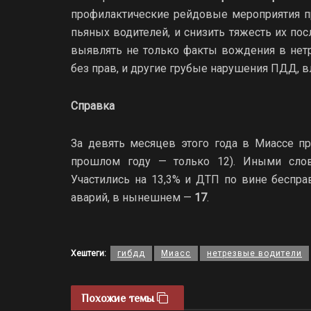
профилактические рейдовые мероприятия п
пьяных водителей, и снизить тяжесть их по
выявлять не только факты вождения в нетр
без прав, и другие грубые нарушения ПДД, 
Справка
За девять месяцев этого года в Миассе 
прошлом году — только 12). Иными слов
Участились на 13,3% и ДТП по вине беспра
аварий, в нынешнем —
17
.
Хештеги:
гибдд
Миасс
нетрезвые водители
Похожие темы