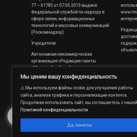
77 – 61785 от 07.05.2015 выдано
использ
Федеральной службой по надзору в
www.mia
сфере связи, информационных
интерне
технологий и массовых коммуникаций
Редакци
(Роскомнадзор)
достов
Учредители:
содерж
объявл
Автономная некоммерческая
организация «Редакция газеты
«Миасский рабочий»;
Мы ценим вашу конфиденциальность
Областное государственное
учреждение «Издательский дом
⚠️ Мы используем файлы cookie для улучшения работы
«Губерния».
сайта, анализа трафика и персонализации контента.
Продолжая использовать сайт, вы соглашаетесь с наше
Политикой конфиденциальности
.
Да, понятно
© 2012 — 2026. Автономная некоммерческая организация 
государственное учреждение «Издательский дом «Губерни