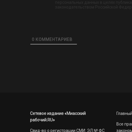
персональных данных в целях публикац
законодательством Российской Федер
0
КОММЕНТАРИЕВ
Сетевое издание «Миасский
Главный
рабочий.RU»
Все пра
Свид-во о регистрации СМИ: ЭЛ № ФС
законом