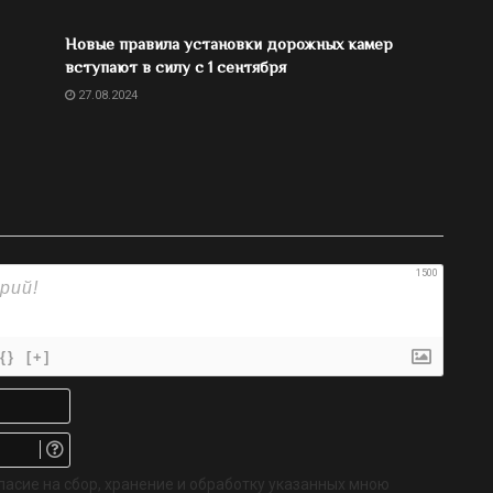
Новые правила установки дорожных камер
вступают в силу с 1 сентября
27.08.2024
1500
{}
[+]
Имя*
Email.
Не
обязательно
ласие на сбор, хранение и обработку указанных мною