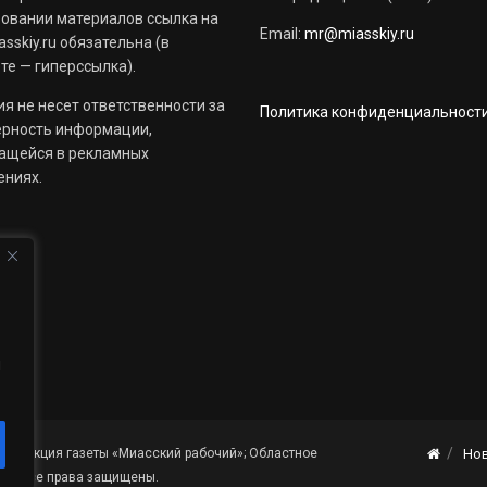
овании материалов ссылка на
Email:
mr@miasskiy.ru
sskiy.ru обязательна (в
те — гиперссылка).
я не несет ответственности за
Политика конфиденциальност
ерность информации,
ащейся в рекламных
ениях.
й
«Редакция газеты «Миасский рабочий»; Областное
Но
я». Все права защищены.