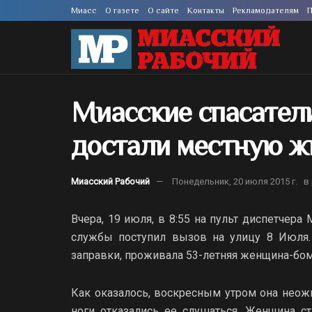
Миасс
О газете
О сайте
Контакты
Рекламодателям
П
Миасские спасатели
достали местную ж
Миасский Рабочий
Понедельник, 20 июля 2015 г.
в
Вчера, 19 июля, в 8:55 на пульт диспетчера
службы поступил вызов на улицу 8 Июля. 
заправки, проживала 53-летняя женщина-бо
Как оказалось, воскресным утром она неожи
ноги отказались ее слушаться. Женщина ст