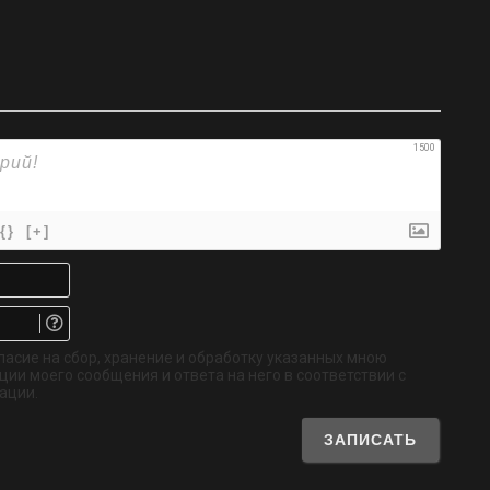
1500
{}
[+]
Имя*
Email.
Не
обязательно
ласие на сбор, хранение и обработку указанных мною
ии моего сообщения и ответа на него в соответствии с
ации.