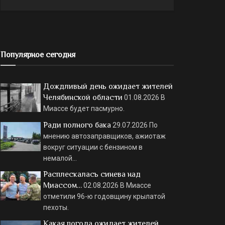
Популярное сегодня
Дождливый день ожидает жителей
Челябинской области
01.08.2026
В
Миассе будет пасмурно.
Ради полного бака
29.07.2026
По
мнению автозаправщиков, ажиотаж
вокруг ситуации с бензином в
немалой…
Расплескалась синева над
Миассом…
02.08.2026
В Миассе
отметили 96-ю годовщину крылатой
пехоты.
Какая погода ожидает жителей