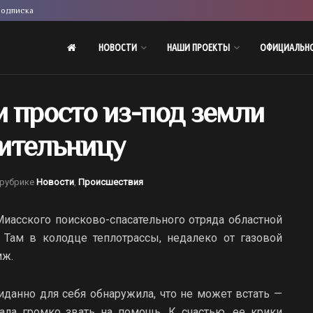
одписка
НОВОСТИ
НАШИ ПРОЕКТЫ
ОФИЦИАЛЬН
 просто из-под земли
ительницу
 рубрике
Новости
,
Происшествия
 Миасского поисково-спасательного отряда областной
Там в колодце теплотрассы, недалеко от газовой
мж.
данно для себя обнаружила, что не может встать —
ала громко звать на помощь. К счастью, ее крики