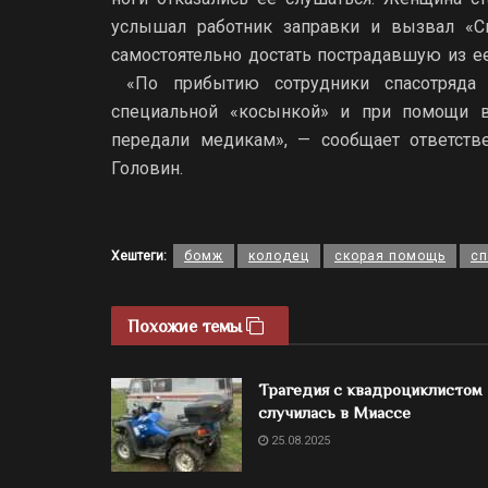
услышал работник заправки и вызвал «
самостоятельно достать пострадавшую из е
«По прибытию сотрудники спасотряда 
специальной «косынкой» и при помощи в
передали медикам», — сообщает ответст
Головин.
Хештеги:
бомж
колодец
скорая помощь
сп
Похожие темы
Трагедия с квадроциклистом
случилась в Миассе
25.08.2025