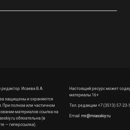
 редактор: Исаева В.А.
Настоящий ресурс может соде
материалы 16+
ва защищены и охраняются
. При полном или частичном
Тел. редакции +7 (3513) 57-23-
овании материалов ссылка на
Email:
mr@miasskiy.ru
sskiy.ru обязательна (в
те — гиперссылка).