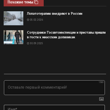
Похожие темы
Лопатотерапию внедряют в России
05.02.2026
Сотрудники Госавтоинспекции и приставы пришли
в гости к миасским должникам
30.09.2025
1500
Им