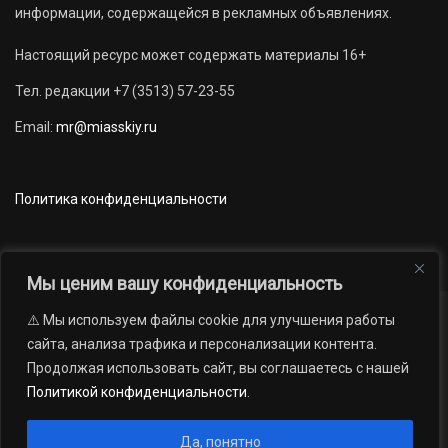
информации, содержащейся в рекламных объявлениях.
Настоящий ресурс может содержать материалы 16+
Тел. редакции +7 (3513) 57-23-55
Email:
mr@miasskiy.ru
Политика конфиденциальности
Мы ценим вашу конфиденциальность
⚠️ Мы используем файлы cookie для улучшения работы
Новости
Наши проекты
Официально
сайта, анализа трафика и персонализации контента.
АРХИВ
16+
Продолжая использовать сайт, вы соглашаетесь с нашей
© 2012 — 2026. Автономная некоммерческая организация «Редакция
Политикой конфиденциальности
.
газеты «Миасский рабочий»; Областное государственное учреждение
«Издательский дом «Губерния». Все права защищены.
Да, понятно