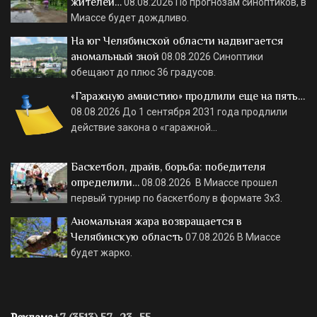
жителей…
08.08.2026
По прогнозам синоптиков, в
Миассе будет дождливо.
На юг Челябинской области надвигается
аномальный зной
08.08.2026
Синоптики
обещают до плюс 36 градусов.
«Гаражную амнистию» продлили еще на пять…
08.08.2026
До 1 сентября 2031 года продлили
действие закона о «гаражной…
Баскетбол, драйв, борьба: победителя
определили…
08.08.2026
В Миассе прошел
первый турнир по баскетболу в формате 3х3.
Аномальная жара возвращается в
Челябинскую область
07.08.2026
В Миассе
будет жарко.