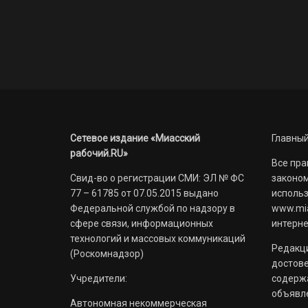
Сетевое издание «Миасский
Главный
рабочий.RU»
Все пра
Свид-во о регистрации СМИ: ЭЛ № ФС
законом
77 – 61785 от 07.05.2015 выдано
использ
Федеральной службой по надзору в
www.mia
сфере связи, информационных
интерне
технологий и массовых коммуникаций
Редакци
(Роскомнадзор)
достов
Учредители:
содерж
объявл
Автономная некоммерческая