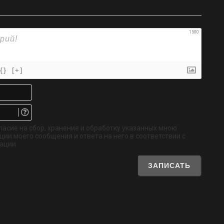
1500
{}
[+]
Имя*
Email.
Не
обязательно
ласие на сбор, хранение и обработку указанных мною
ии моего сообщения и ответа на него в соответствии с
ации.