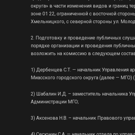
округа» в части изменения видов и границ те
зоне 01 22, ограниченной с восточной сторон
Хмельницкого, с северной стороны ул. Моло
2. Подготовку и проведение публичных слу
порядке организации и проведения публичн
возложить на комиссию в следующем состав
1) Дербенцев С.Т. — начальник Управления а
Миасского городского округа (далее — МГО) (
2) Шабалин И.Д. – заместитель начальника У
Администрации МГО;
3) Аксенова Н.В. – начальник Правового упр
4) Сесюнин С.А. — начальник отдела по упр