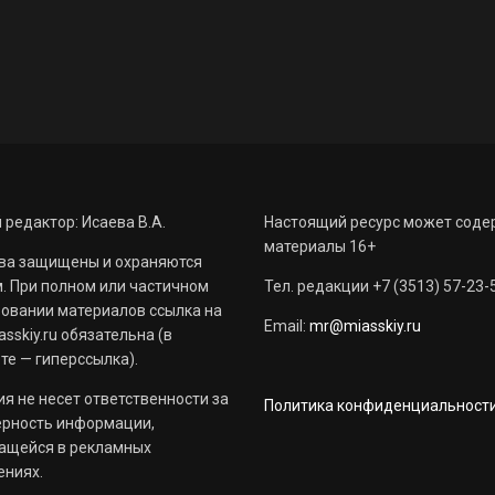
 редактор: Исаева В.А.
Настоящий ресурс может соде
материалы 16+
ва защищены и охраняются
. При полном или частичном
Тел. редакции +7 (3513) 57-23-
овании материалов ссылка на
Email:
mr@miasskiy.ru
sskiy.ru обязательна (в
те — гиперссылка).
я не несет ответственности за
Политика конфиденциальност
ерность информации,
ащейся в рекламных
ениях.