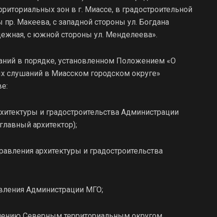
рриториальных зон в г. Миассе, в градостроительной
ы пр. Макеева, с западной стороны ул. Богдана
дежная, с южной стороны ул. Менделеева».
шаний в порядке, установленном Положением «О
ых слушаний в Миасском городском округе»
е:
рхитектуры и градостроительства Администрации
главный архитектор);
правления архитектуры и градостроительства
авления Администрации МГО;
авлению Северным территориальным округом