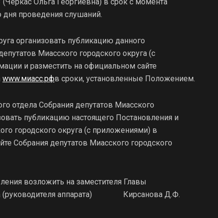
3 (Черкас Ольга Георгиевна) в срок с момента
 дня проведения слушаний.
руга организовать публикацию данного
епутатов Миасского городского округа (с
мации и разместить на официальном сайте
а
www.миасс.рф
в сроки, установленные Положением.
го отдела Собрания депутатов Миасского
изовать публикацию настоящего Постановления и
ого городского округа (с приложениями) в
йте Собрания депутатов Миасского городского
вления возложить на заместителя Главы
уга (руководителя аппарата) Кирсанова Д.Ф.