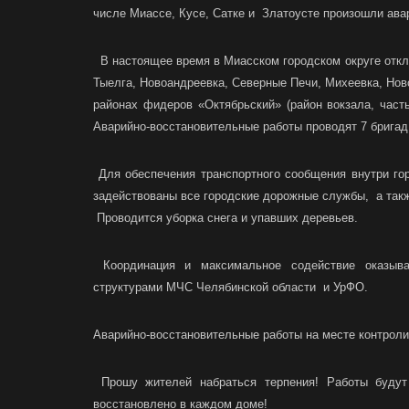
числе Миассе, Кусе, Сатке и Златоусте произошли ав
В настоящее время в Миасском городском округе отклю
Тыелга, Новоандреевка, Северные Печи, Михеевка, Ново
районах фидеров «Октябрьский» (район вокзала, часть
Аварийно-восстановительные работы проводят 7 бригад 
Для обеспечения транспортного сообщения внутри го
задействованы все городские дорожные службы, а так
Проводится уборка снега и упавших деревьев.
Координация и максимальное содействие оказывае
структурами МЧС Челябинской области и УрФО.
Аварийно-восстановительные работы на месте контрол
Прошу жителей набраться терпения! Работы будут 
восстановлено в каждом доме!