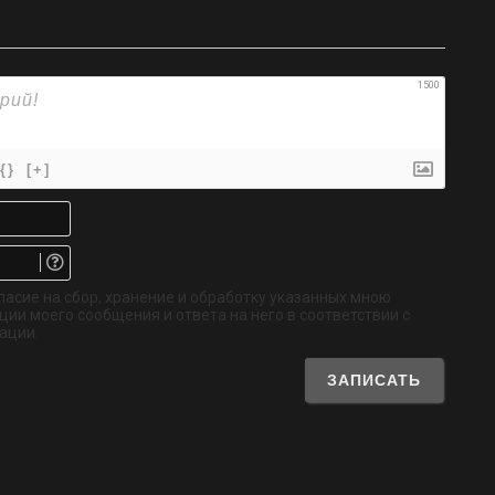
1500
{}
[+]
Имя*
Email.
Не
обязательно
ласие на сбор, хранение и обработку указанных мною
ии моего сообщения и ответа на него в соответствии с
ации.