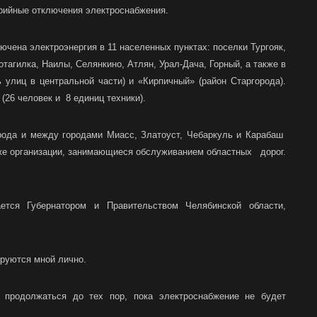
арийные отключения электроснабжения.
чена электроэнергия в 11 населенных пунктах: поселки Тургояк,
тагилка, Наилы, Селянкино, Атлян, Урал-Дача, Горный, а также в
 улиц в центральной части) и «Кирпичный» (район Старгорода).
(26 человек и 8 единиц техники).
рода и между городами Миасс, Златоуст, Чебаркуль и Карабаш
же организации, занимающиеся обслуживанием областных дорог.
тся Губернатором и Правительством Челябинской области,
ируются мной лично.
продолжаться до тех пор, пока электроснабжение не будет