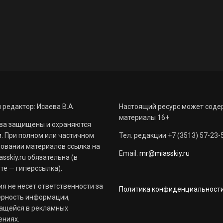
 редактор: Исаева В.А.
Настоящий ресурс может соде
материалы 16+
ва защищены и охраняются
. При полном или частичном
Тел. редакции +7 (3513) 57-23-
овании материалов ссылка на
Email:
mr@miasskiy.ru
sskiy.ru обязательна (в
те — гиперссылка).
я не несет ответственности за
Политика конфиденциальност
ерность информации,
ащейся в рекламных
ениях.