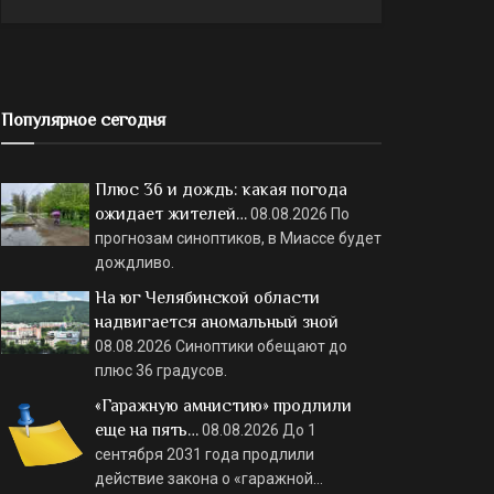
Популярное сегодня
Плюс 36 и дождь: какая погода
ожидает жителей…
08.08.2026
По
прогнозам синоптиков, в Миассе будет
дождливо.
На юг Челябинской области
надвигается аномальный зной
08.08.2026
Синоптики обещают до
плюс 36 градусов.
«Гаражную амнистию» продлили
еще на пять…
08.08.2026
До 1
сентября 2031 года продлили
действие закона о «гаражной…