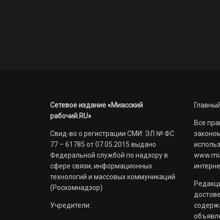
Сетевое издание «Миасский
Главный
рабочий.RU»
Все пра
Свид-во о регистрации СМИ: ЭЛ № ФС
законом
77 – 61785 от 07.05.2015 выдано
использ
Федеральной службой по надзору в
www.mia
сфере связи, информационных
интерне
технологий и массовых коммуникаций
Редакци
(Роскомнадзор)
достов
Учредители:
содерж
объявл