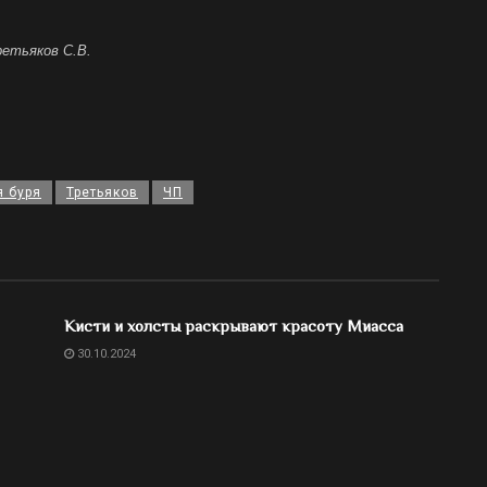
ретьяков С.В.
 буря
Третьяков
ЧП
Кисти и холсты раскрывают красоту Миасса
30.10.2024