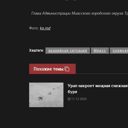
Глава Администрации Миасского городского округа Т
Фото:
kp.md
Хештеги:
аварийная ситуация
Миасс
снежная
Похожие темы
Урал накроет мощная снежная
буря
11.12.2025