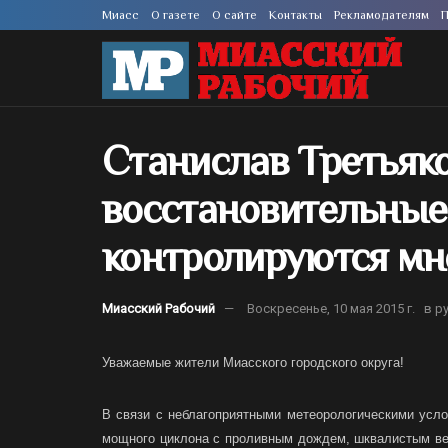
Миасс
О газете
О сайте
Контакты
Рекламодателям
П
Станислав Третьяко
восстановительные
контролируются мн
Миасский Рабочий
Воскресенье, 10 мая 2015 г.
в р
Уважаемые жители Миасского городского округа!
В связи с неблагоприятными метеорологическими усло
мощного циклона с проливным дождем, шквалистым ве