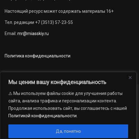
Настоящий ресурс может содержать материалы 16+
Тел. редакции +7 (3513) 57-23-55
Email:
mr@miasskiy.ru
Политика конфиденциальности
Мы ценим вашу конфиденциальность
⚠️ Мы используем файлы cookie для улучшения работы
Новости
Наши проекты
Официально
сайта, анализа трафика и персонализации контента.
АРХИВ
16+
Продолжая использовать сайт, вы соглашаетесь с нашей
© 2012 — 2026. Автономная некоммерческая организация «Редакция
Политикой конфиденциальности
.
газеты «Миасский рабочий»; Областное государственное учреждение
«Издательский дом «Губерния». Все права защищены.
Да, понятно
Производство сайта:
Андрей Петрович Попов
, 1988 — 2026