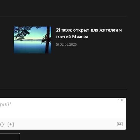
21 пляж открыт для жителей и
гостей Миасса
02.06.2025
1500
{}
[+]
Имя*