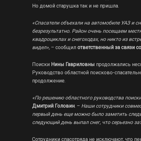
Но домой старушка так и не пришла.
«Спасатели объехали на автомобиле УАЗ и сн
безрезультатно. Район очень посещаем мес
квадроциклах и снегоходах, но никто из вст
видел»,
– сообщил
ответственный за связи 
Поиски
Нины Гавриловны
продолжались неск
Руководство областной поисково-спасатель
продолжение.
«По решению областного руководства поиски
Дмитрий Головин
. –
Наши сотрудники совмес
первый день еще можно было заметить следы 
следующий день выпал снег, что серьезно за
Сотрудники спасотряда не исключают, что пе