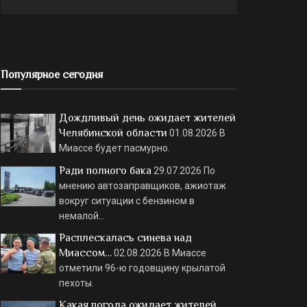
Популярное сегодня
Дождливый день ожидает жителей
Челябинской области
01.08.2026
В
Миассе будет пасмурно.
Ради полного бака
29.07.2026
По
мнению автозаправщиков, ажиотаж
вокруг ситуации с бензином в
немалой…
Расплескалась синева над
Миассом…
02.08.2026
В Миассе
отметили 96-ю годовщину крылатой
пехоты.
Какая погода ожидает жителей