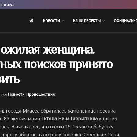
одписка
НОВОСТИ
НАШИ ПРОЕКТЫ
ОФИЦИАЛЬН
пожилая женщина.
тных поисков принято
вить
рике
Новости
,
Происшествия
ряд города Миасса обратилась жительница поселка
ее 83-летняя мама
Титова Нина Гавриловна
ушла из
ась. Выяснилось, что около 15-16 часов бабушку
дорогу обратно, в сторону поселка Северные Печи.