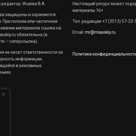
 редактор: Исаева В.А.
Настоящий ресурс может соде
материалы 16+
ва защищены и охраняются
. При полном или частичном
Тел. редакции +7 (3513) 57-23-
овании материалов ссылка на
Email:
mr@miasskiy.ru
sskiy.ru обязательна (в
те — гиперссылка).
я не несет ответственности за
Политика конфиденциальност
ерность информации,
ащейся в рекламных
ениях.
й