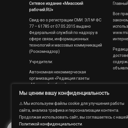
Сетевое издание «Миасский
Главный
рабочий.RU»
Все пра
Свид-во о регистрации СМИ: ЭЛ № ФС
законом
77 – 61785 от 07.05.2015 выдано
использ
Федеральной службой по надзору в
www.mia
сфере связи, информационных
интерне
технологий и массовых коммуникаций
Редакци
(Роскомнадзор)
достов
Учредители:
содерж
объявл
Автономная некоммерческая
организация «Редакция газеты
«Миасский рабочий»;
Мы ценим вашу конфиденциальность
Областное государственное
учреждение «Издательский дом
⚠️ Мы используем файлы cookie для улучшения работы
«Губерния».
сайта, анализа трафика и персонализации контента.
Продолжая использовать сайт, вы соглашаетесь с наше
Политикой конфиденциальности
.