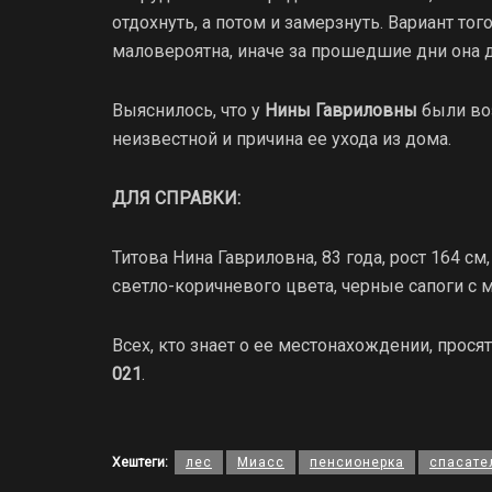
отдохнуть, а потом и замерзнуть. Вариант тог
маловероятна, иначе за прошедшие дни она д
Выяснилось, что у
Нины Гавриловны
были воз
неизвестной и причина ее ухода из дома.
ДЛЯ СПРАВКИ:
Титова Нина Гавриловна, 83 года, рост 164 см
светло-коричневого цвета, черные сапоги с 
Всех, кто знает о ее местонахождении, прося
021
.
Хештеги:
лес
Миасс
пенсионерка
спасате