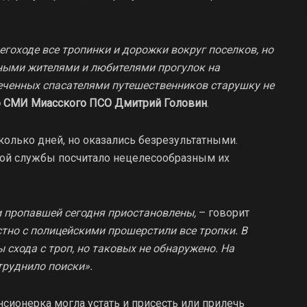
егоходе все тропинки и дорожки вокруг поселков, но
тными жителями и любителями прогулок на
реченных спасателями путешественников старушку не
со СМИ Миасского ПСО Дмитрий Головин
.
олько дней, но оказались безрезультатными.
ной службы посчитало нецелесообразным их
 пропавшей сегодня приостановлены,
– говорит
тно с полицейскими прошерстили все тропки. В
схода с троп, но таковых не обнаружено. На
труднило поиски».
нсионерка могла устать и присесть или прилечь