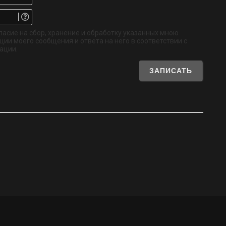
Email.
Не
обязательно
ласие на сбор, хранение и обработку указанных мною
ии моего сообщения и ответа на него в соответствии с
ации.