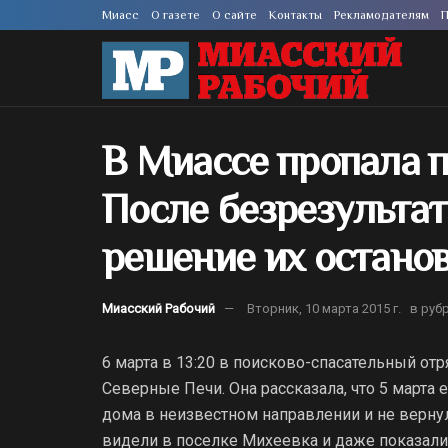
Миасс
О газете
О сайте
Контакты
Рекламодателям
П
В Миассе пропала 
После безрезульта
решение их остано
Миасский Рабочий
Вторник, 10 марта 2015 г.
в руб
6 марта в 13:20 в поисково-спасательный от
Северные Печи. Она рассказала, что 5 марта 
дома в неизвестном направлении и не вернул
видели в поселке Михеевка и даже показали 