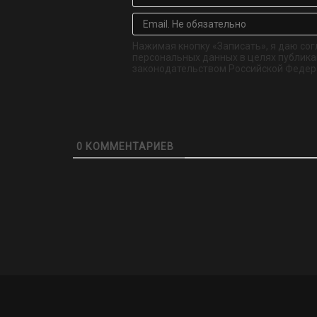
Нажимая кнопку «Записать», я даю сог
персональных данных в целях публикац
законодательством Российской Федер
0
КОММЕНТАРИЕВ