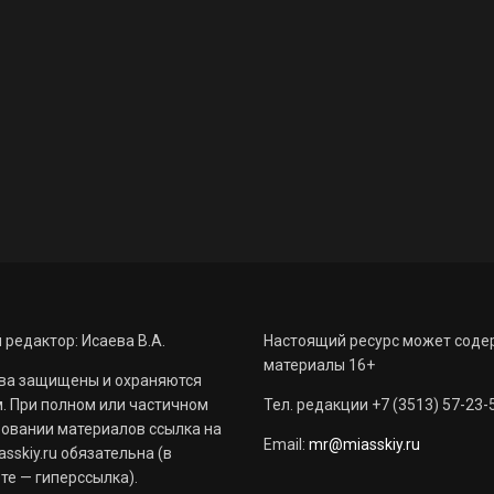
 редактор: Исаева В.А.
Настоящий ресурс может соде
материалы 16+
ва защищены и охраняются
. При полном или частичном
Тел. редакции +7 (3513) 57-23-
овании материалов ссылка на
Email:
mr@miasskiy.ru
sskiy.ru обязательна (в
те — гиперссылка).