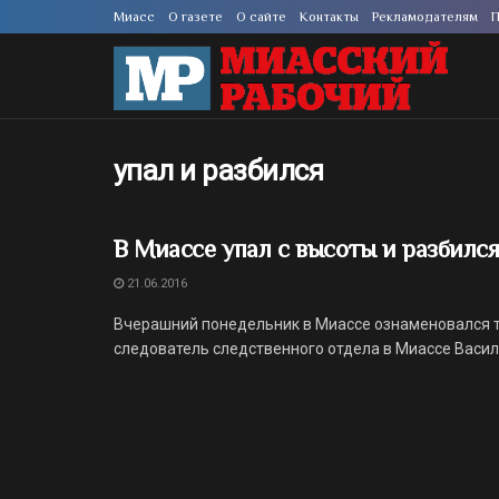
Миасс
О газете
О сайте
Контакты
Рекламодателям
П
упал и разбился
В Миассе упал с высоты и разбилс
21.06.2016
Вчерашний понедельник в Миассе ознаменовался т
следователь следственного отдела в Миассе Васили